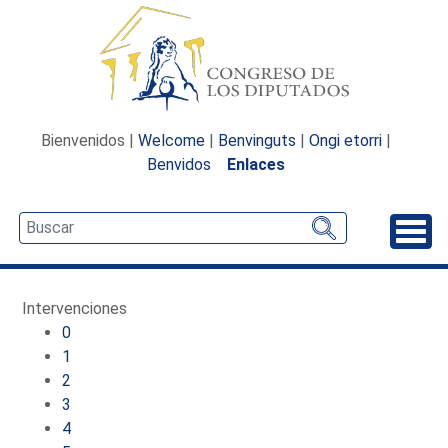
Bienvenidos |
Welcome
|
Benvinguts
|
Ongi etorri
|
Benvidos
Enlaces
Desp
Intervenciones
0
1
2
3
4