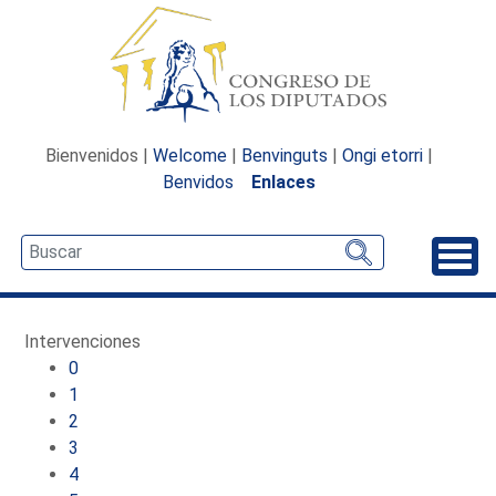
Bienvenidos |
Welcome
|
Benvinguts
|
Ongi etorri
|
Benvidos
Enlaces
Desp
Intervenciones
0
1
2
3
4