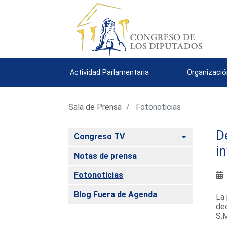
Actividad Parlamentaria
Organizació
Sala de Prensa
Fotonoticias
D
Alternar
Congreso TV
i
Notas de prensa
Fotonoticias
Blog Fuera de Agenda
La 
dec
S.M