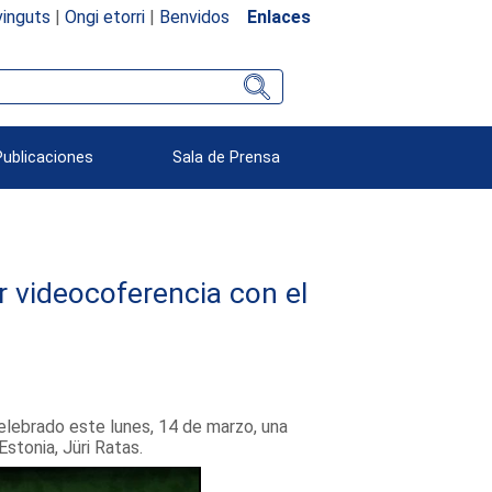
inguts
|
Ongi etorri
|
Benvidos
Enlaces
Publicaciones
Sala de Prensa
r videocoferencia con el
elebrado este lunes, 14 de marzo, una
stonia, Jüri Ratas.