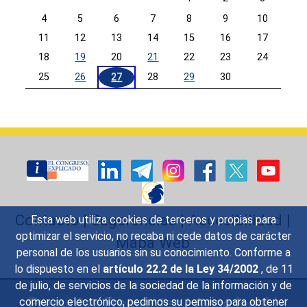
4
5
6
7
8
9
10
11
12
13
14
15
16
17
18
19
20
21
22
23
24
25
26
27
28
29
30
Calendar End
Contacto
|
Sugerencias
|
Accesibilidad
|
Esta web utiliza cookies de terceros y propias para
optimizar el servicio, no recaba ni cede datos de carácter
Mapa Web
personal de los usuarios sin su conocimiento. Conforme a
lo dispuesto en el
artículo 22.2 de la Ley 34/2002
, de 11
de julio, de servicios de la sociedad de la información y de
Preguntas Frecuentes
|
Aviso legal
|
comercio electrónico, pedimos su permiso para obtener