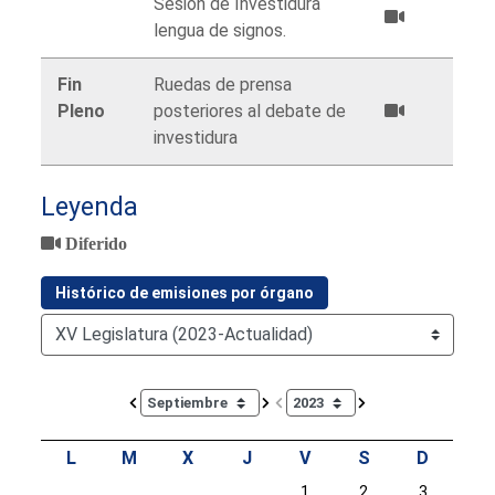
Sesión de Investidura
lengua de signos.
Fin
Ruedas de prensa
Pleno
posteriores al debate de
investidura
Leyenda
Diferido
Histórico de emisiones por órgano
Calendar io de actividades. Doce Legislatura
L
M
X
J
V
S
D
1
2
3