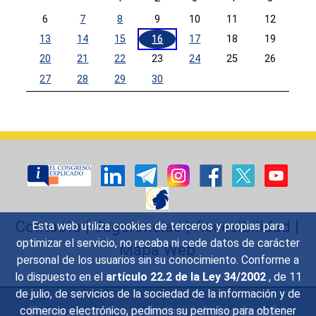
6
7
8
9
10
11
12
13
14
15
16
17
18
19
20
21
22
23
24
25
26
27
28
29
30
Calendar End
Contacto
|
Sugerencias
|
Accesibilidad
|
Esta web utiliza cookies de terceros y propias para
optimizar el servicio, no recaba ni cede datos de carácter
Mapa Web
personal de los usuarios sin su conocimiento. Conforme a
lo dispuesto en el
artículo 22.2 de la Ley 34/2002
, de 11
de julio, de servicios de la sociedad de la información y de
Preguntas Frecuentes
|
Aviso legal
|
comercio electrónico, pedimos su permiso para obtener