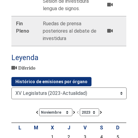
Sesión de investidura
lengua de signos.
Fin
Ruedas de prensa
Pleno
posteriores al debate de
investidura
Leyenda
Diferido
Histórico de emisiones por órgano
Calendar io de actividades. Doce Legislatura
L
M
X
J
V
S
D
1
2
3
4
5