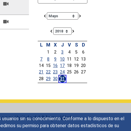
Calendar io de actividades. Doce Legislatura
L
M
X
J
V
S
D
1
2
3
4
5
6
7
8
9
10
11
12
13
14
15
16
17
18
19
20
21
22
23
24
25
26
27
28
29
30
31
Calendar End
ccesibilidad
|
Mapa Web
s usuarios sin su conocimiento. Conforme a lo dispuesto en el
o, pedimos su permiso para obtener datos estadísticos de su