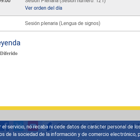
09:00
Sesión Plenaria (Sesión número: 121)
Ver orden del día
Sesión plenaria (Lengua de signos)
eyenda
Diferido
Contacto
|
Sugerencias
|
A
r el servicio, no recaba ni cede datos de carácter personal de lo
icios de la sociedad de la información y de comercio electrónic