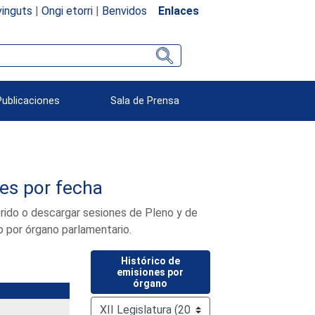
inguts
|
Ongi etorri
|
Benvidos
Enlaces
Publicaciones
Sala de Prensa
nes por fecha
ferido o descargar sesiones de Pleno y de
o por órgano parlamentario.
Histórico de
emisiones por
órgano