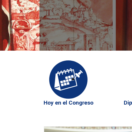
Carrusel:
'Alegorías
de
las
ciudades
españolas'
Hoy en el Congreso
Di