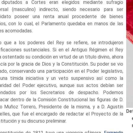
diputados a Cortes eran elegidos mediante sufragio
ersal (masculino) indirecto, siendo necesario para ser
didato poseer una renta anual procedente de bienes
ios, con lo cual, el Parlamento quedaba en manos de las
es acomodadas.
o que a los poderes del Rey se refiere, se introdujeron
ficaciones sustanciales. Si en el Antiguo Régimen el Rey
a ostentado su condición en virtud de un título divino, ahora
acía por la gracia de Dios y la Constitución. Su poder se vio
tado, conservando una participación en el Poder legislativo,
una tímida iniciativa y un veto suspensivo así como la
laridad del Poder ejecutivo, aunque sus actos debían ser
rendados por los Secretarios de despacho. Podemos
acar dentro de la Comisión Constitucional las figuras de D.
o Muñoz Torrero, Presidente de la misma, y a D. Agustín
Det
elles, que fue el encargado de redactar el Proyecto de la
titución y su discurso preliminar.
onstitución de 1812 tuvo una vigencia efímera.
Fernando