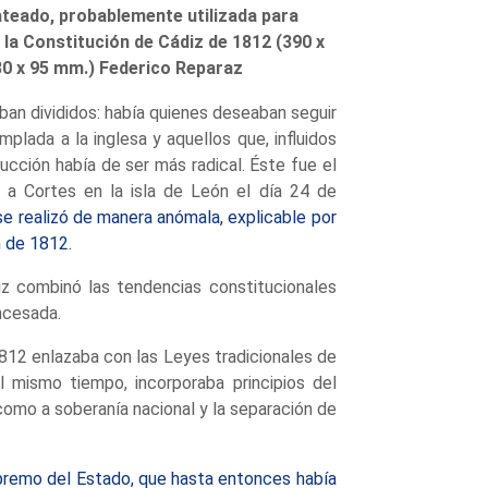
ateado, probablemente utilizada para
 la Constitución de Cádiz de 1812 (390 x
30 x 95 mm.) Federico Reparaz
an divididos: había quienes deseaban seguir
lada a la inglesa y aquellos que, influidos
ucción había de ser más radical. Éste fue el
n a Cortes en la isla de León el día 24 de
e realizó de manera anómala, explicable por
n de 1812.
z combinó las tendencias constitucionales
ncesada.
1812 enlazaba con las Leyes tradicionales de
l mismo tiempo, incorporaba principios del
como a soberanía nacional y la separación de
upremo del Estado, que hasta entonces había