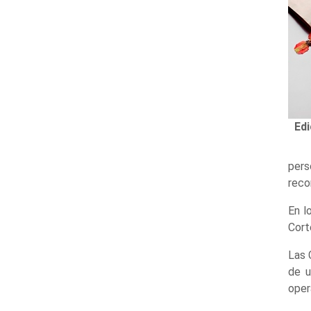
Edi
pers
reco
En l
Cort
Las 
de u
oper