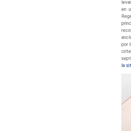
leva
en u
Reg
prin
reco
ancl
por 
crit
sept
la s