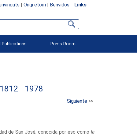
envinguts
|
Ongi etorri
|
Benvidos
Links
 Publications
Press Room
 1812 - 1978
Siguiente
>>
vidad de San José, conocida por eso como
la