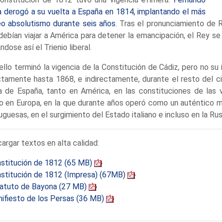
la derogó a su vuelta a España en 1814, implantando el más
eo absolutismo durante seis años.
Tras el pronunciamiento de R
debían viajar a América para detener la emancipación, el Rey se 
ándose así el Trienio liberal.
ello terminó la vigencia de la Constitución de Cádiz, pero no su in
ctamente hasta 1868, e indirectamente, durante el resto del cic
a de España, tanto en América, en las constituciones de las v
 en Europa, en la que durante años operó como un auténtico mit
uguesas, en el surgimiento del Estado italiano e incluso en la Rusi
argar textos en alta calidad:
stitución de 1812 (65 MB)
stitución de 1812 (Impresa) (67MB)
atuto de Bayona (27 MB)
ifiesto de los Persas (36 MB)