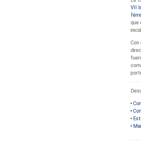
VII 
férr
que 
inici
Con 
dire
fuer
como
port
Desc
Con
Con
Est
Man