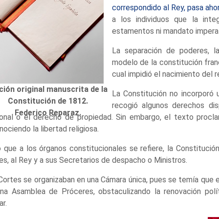
correspondido al Rey, pasa ahor
a los individuos que la inte
estamentos ni mandato imperat
La separación de poderes, la 
modelo de la constitución fran
cual impidió el nacimiento del 
ción original manuscrita de la
La Constitución no incorporó 
Constitución de 1812.
recogió algunos derechos dis
Federico Reparaz.
onal o el derecho de propiedad. Sin embargo, el texto proc
nociendo la libertad religiosa.
o que a los órganos constitucionales se refiere, la Constitució
es, al Rey y a sus Secretarios de despacho o Ministros.
Cortes se organizaban en una Cámara única, pues se temía que el
na Asamblea de Próceres, obstaculizando la renovación polí
ar.