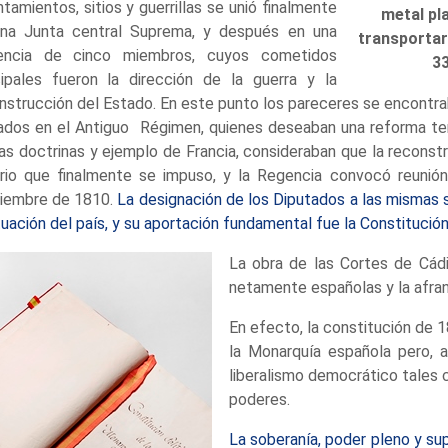
ntamientos, sitios y guerrillas se unió finalmente
metal pl
na Junta central Suprema, y después en una
transportar
encia de cinco miembros, cuyos cometidos
3
cipales fueron la dirección de la guerra y la
nstrucción del Estado. En este punto los pareceres se encontrab
ados en el Antiguo Régimen, quienes deseaban una reforma temp
las doctrinas y ejemplo de Francia, consideraban que la reconstr
erio que finalmente se impuso, y la Regencia convocó reunió
iembre de 1810.
La designación de los Diputados a las mismas s
ituación del país, y su aportación fundamental fue la Constitució
La obra de las Cortes de Cádi
netamente españolas y la afra
En efecto, la constitución de 
la Monarquía española pero, a
liberalismo democrático tales 
poderes.
La soberanía, poder pleno y s