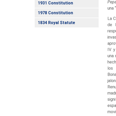
Pep
1931 Constitution
una 
1978 Constitution
La C
1834 Royal Statute
de 
resp
inv
apro
IV y
una 
hech
los
Bona
jalo
Renu
mad
sign
espa
mov