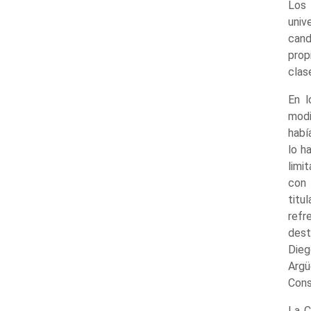
Los 
univ
can
prop
clas
En l
modi
habí
lo h
limi
con 
titu
ref
dest
Dieg
Argü
Cons
La C