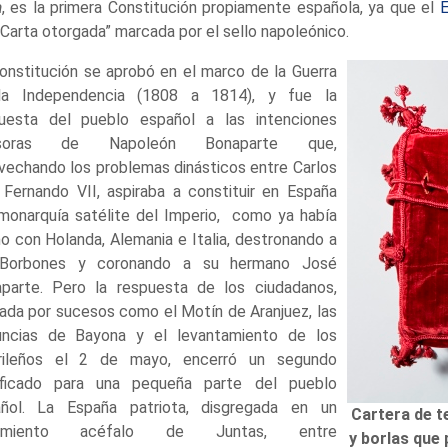
a
, es la primera Constitución propiamente española, ya que el
E
“Carta otorgada” marcada por el sello napoleónico.
onstitución se aprobó en el marco de la Guerra
la Independencia (1808 a 1814), y fue la
uesta del pueblo español a las intenciones
asoras de Napoleón Bonaparte que,
vechando los problemas dinásticos entre Carlos
 Fernando VII, aspiraba a constituir en España
monarquía satélite del Imperio, como ya había
o con Holanda, Alemania e Italia, destronando a
 Borbones y coronando a su hermano José
parte. Pero la respuesta de los ciudadanos,
nada por sucesos como el Motín de Aranjuez, las
ncias de Bayona y el levantamiento de los
rileños el 2 de mayo, encerró un segundo
ificado para una pequeña parte del pueblo
ñol. La España patriota, disgregada en un
Cartera de t
imiento acéfalo de Juntas, entre
y borlas que