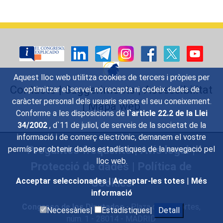
d`òrgans
Aquest lloc web utilitza cookies de tercers i pròpies per
Contacte
|
Suggeriments
|
Accessibilitat
optimitzar el servei, no recapta ni cedeix dades de
caràcter personal dels usuaris sense el seu coneixement.
|
Mapa web
Conforme a les disposicions de
l`article 22.2 de la Llei
34/2002
, d`11 de juliol, de serveis de la societat de la
informació i de comerç electrònic, demanem el vostre
Preguntes freqüents
|
Avís legal
|
permís per obtenir dades estadístiques de la navegació pel
lloc web.
Protecció de dades
|
Política de
Cookies
Acceptar seleccionades
|
Acceptar-les totes
|
Més
informació
Congreso de los Diputados
- Plaza de las Cortes,
Necessàries|
Estadístiques|
Detall
núm. 1 - 28014 - MADRID