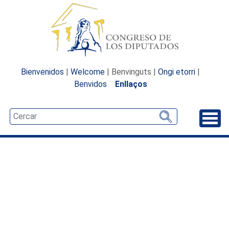
Bienvenidos
|
Welcome
| Benvinguts |
Ongi etorri
|
Benvidos
Enllaços
Desp