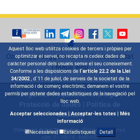
Aquest lloc web utilitza cookies de tercers i pròpies per
Contacte
|
Suggeriments
|
Accessibilitat
optimitzar el servei, no recapta ni cedeix dades de
caràcter personal dels usuaris sense el seu coneixement.
|
Mapa web
Conforme a les disposicions de
l`article 22.2 de la Llei
34/2002
, d`11 de juliol, de serveis de la societat de la
informació i de comerç electrònic, demanem el vostre
Preguntes freqüents
|
Avís legal
|
permís per obtenir dades estadístiques de la navegació pel
lloc web.
Protecció de dades
|
Política de
Cookies
Acceptar seleccionades
|
Acceptar-les totes
|
Més
informació
Congreso de los Diputados
- Plaza de las Cortes,
Necessàries|
Estadístiques|
Detall
núm. 1 - 28014 - MADRID