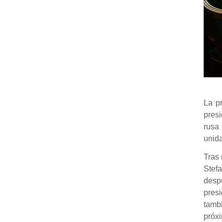
La p
presi
rusa
unida
Tras 
Stefa
desp
presi
tambi
próx