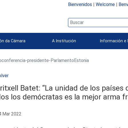
Bienvenidos
|
Welcome
|
Benv
ión da Cámara
A Institución
Información e 
oconferencia-presidente-ParlamentoEstonia
lver
itxell Batet: “La unidad de los países 
os los demócratas es la mejor arma fr
 Mar 2022