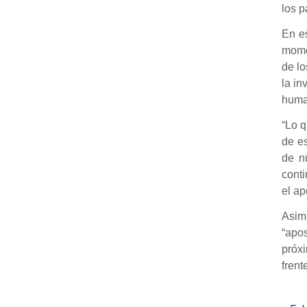
los p
En es
momen
de lo
la in
huma
“Lo q
de es
de n
cont
el ap
Asim
“apos
próx
frent