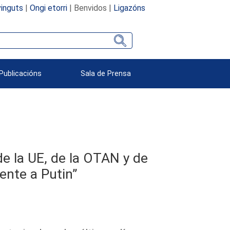
inguts
|
Ongi etorri
| Benvidos |
Ligazóns
Publicacións
Sala de Prensa
de la UE, de la OTAN y de
ente a Putin”