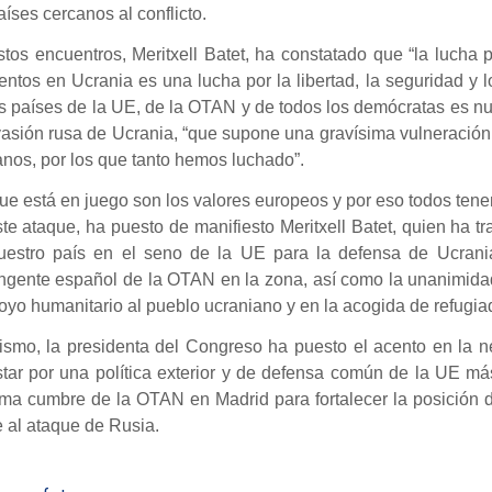
aíses cercanos al conflicto.
tos encuentros, Meritxell Batet, ha constatado que “la lucha p
tos en Ucrania es una lucha por la libertad, la seguridad y l
s países de la UE, de la OTAN y de todos los demócratas es nues
vasión rusa de Ucrania, “que supone una gravísima vulneración
nos, por los que tanto hemos luchado”.
ue está en juego son los valores europeos y por eso todos tene
te ataque, ha puesto de manifiesto Meritxell Batet, quien ha
uestro país en el seno de la UE para la defensa de Ucrania
ingente español de la OTAN en la zona, así como la unanimida
oyo humanitario al pueblo ucraniano y en la acogida de refugia
ismo, la presidenta del Congreso ha puesto el acento en la n
tar por una política exterior y de defensa común de la UE más
ima cumbre de la OTAN en Madrid para fortalecer la posición 
e al ataque de Rusia.