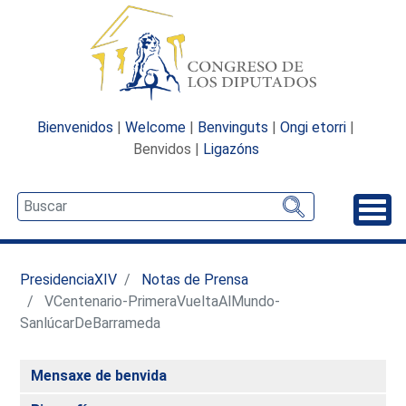
Bienvenidos
|
Welcome
|
Benvinguts
|
Ongi etorri
|
Benvidos |
Ligazóns
Desp
PresidenciaXIV
Notas de Prensa
VCentenario-PrimeraVueltaAlMundo-
SanlúcarDeBarrameda
Mensaxe de benvida