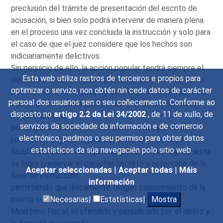
preclusión del trámite de presentación del escrito de
acusación, si bien solo podrá intervenir de manera plena
en el proceso una vez concluida la instrucción y solo para
el caso de que el juez considere que los hechos son
indiciariamente delictivos.
Sin perjuicio de ello, la acción popular tendrá siempre el
Esta web utiliza rastros de terceiros e propios para
derecho a recurrir el sobreseimiento libre dictado por el
optimizar o servizo, non obtén nin cede datos de carácter
juez instructor. El motivo de esta regulación es que esta
persoal dos usuarios sen o seu coñecemento. Conforme ao
figura fue concebida para operar como contrapeso al
disposto no
artigo 2.2 da Lei 34/2002
, de 11 de xullo, de
Ministerio Fiscal,
servizos da sociedade da información e de comercio
por lo que su plena intervención en esta fase no está
electrónico, pedimos o seu permiso para obter datos
justificada, al gozar el juez de instrucción de amplias
estatísticos da súa navegacién polo sitio web.
facultades para investigar. Asimismo, con esta propuesta
se logra preservar el carácter secreto o reservado de la
Aceptar seleccionadas
|
Aceptar todas
|
Máis
fase de instrucción,
información
permitiendo que únicamente tengan conocimiento de la
misma los sujetos directamente concernidos: el
Necesarias|
Estatísticas|
Mostra
Ministerio Fiscal, el ofendido y perjudicado por el delito y