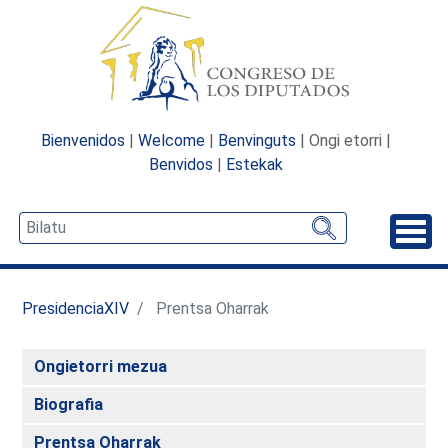
Bienvenidos
|
Welcome
|
Benvinguts
| Ongi etorri |
Benvidos
|
Estekak
Desp
PresidenciaXIV
Prentsa Oharrak
Ongietorri mezua
Biografia
Prentsa Oharrak