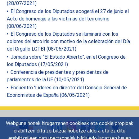
(28/07/2021)
El Congreso de los Diputados acogerá el 27 de junio el
Acto de homenaje a las víctimas del terrorismo
(08/06/2021)
El Congreso de los Diputados se iluminará con los
colores del arco iris con motivo de la celebración del Día
del Orgullo LGTBI (08/06/2021)
Jornada sobre “El Estado Abierto”, en el Congreso de
los Diputados (17/05/2021)
Conferencia de presidentes y presidentas de
parlamentos de la UE (10/05/2021)
Encuentro 'Líderes en directo' del Consejo General de
Economistas de España (06/05/2021)
Webgune honek hirugarrenen cookieak eta cookie propioak
erabiltzen ditu zerbitzua hobetze aldera eta ez ditu
Harremanetarako
|
Iradokizunak
|
erabiltzaileen datu pertsonalak bildu edo lagatzen hauen