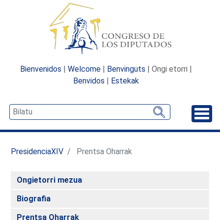
Bienvenidos
|
Welcome
|
Benvinguts
| Ongi etorri |
Benvidos
|
Estekak
Desp
PresidenciaXIV
Prentsa Oharrak
Ongietorri mezua
Biografia
Prentsa Oharrak