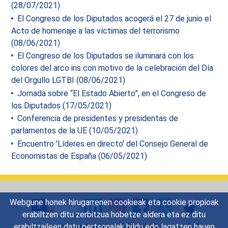
(28/07/2021)
El Congreso de los Diputados acogerá el 27 de junio el
Acto de homenaje a las víctimas del terrorismo
(08/06/2021)
El Congreso de los Diputados se iluminará con los
colores del arco iris con motivo de la celebración del Día
del Orgullo LGTBI (08/06/2021)
Jornada sobre “El Estado Abierto”, en el Congreso de
los Diputados (17/05/2021)
Conferencia de presidentes y presidentas de
parlamentos de la UE (10/05/2021)
Encuentro 'Líderes en directo' del Consejo General de
Economistas de España (06/05/2021)
Webgune honek hirugarrenen cookieak eta cookie propioak
erabiltzen ditu zerbitzua hobetze aldera eta ez ditu
Harremanetarako
|
Iradokizunak
|
erabiltzaileen datu pertsonalak bildu edo lagatzen hauen