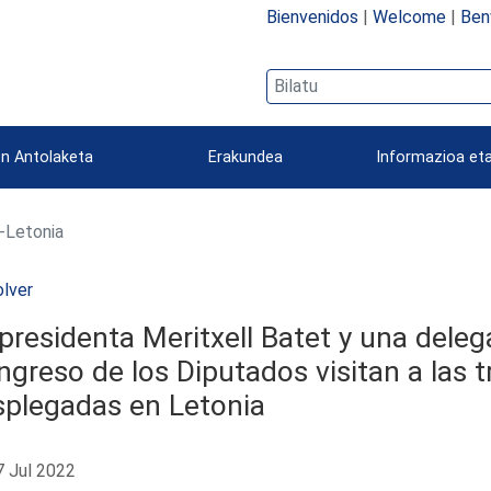
Bienvenidos
|
Welcome
|
Ben
n Antolaketa
Erakundea
Informazioa eta
a-Letonia
lver
presidenta Meritxell Batet y una deleg
greso de los Diputados visitan a las 
splegadas en Letonia
 Jul 2022