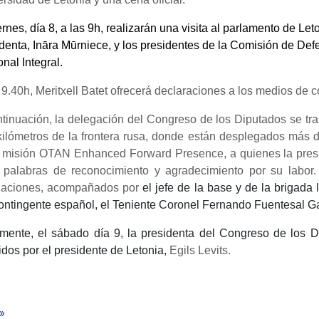
ernes, día 8, a las 9h, realizarán una visita al parlamento de 
denta, Ināra Mūrniece, y los presidentes de la Comisión de Def
nal Integral.
 9.40h, Meritxell Batet ofrecerá declaraciones a los medios de
tinuación, la delegación del Congreso de los Diputados se tras
kilómetros de la frontera rusa, donde están desplegados
más d
 misión OTAN Enhanced Forward Presence, a quienes la preside
 palabras de reconocimiento y agradecimiento por su labor. 
alaciones, acompañados por
el jefe de la base y de la brigada 
ontingente español, el Teniente Coronel Fernando Fuentesal Ga
lmente, el sábado día 9, la presidenta del Congreso de los 
idos por el presidente de Letonia,
Egils Levits.
 »