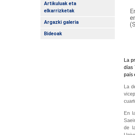
Artikuluak eta
En
elkarrizketak
e
Argazki galeria
(
Bideoak
La pr
días 
país 
La d
vicep
cuart
En la
Saeim
de l
Unive