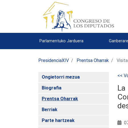
Parlamentuko Jarduera
Ganberare
PresidenciaXIV
Prentsa Oharrak
Visit
<< Vo
Ongietorri mezua
La 
Biografia
Con
Prentsa Oharrak
de
Berriak
Parte hartzeak
07