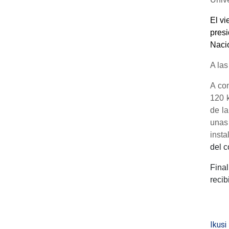
El vi
presi
Nacio
A las
A con
120 
de la
unas
inst
del c
Fina
recib
Ikusi