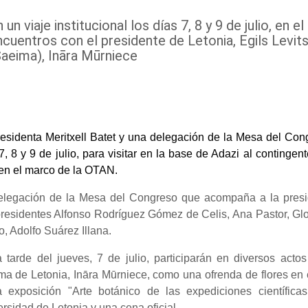
 un viaje institucional los días 7, 8 y 9 de julio, e
ncuentros con el presidente de Letonia, Egils Levits
Saeima), Ināra Mūrniece
esidenta Meritxell Batet y una delegación de la Mesa del Cong
7, 8 y 9 de julio, para visitar en la base de Adazi al conting
en el marco de la OTAN.
elegación de la Mesa del Congreso que acompaña a la preside
residentes Alfonso Rodríguez Gómez de Celis, Ana Pastor, Glori
o, Adolfo Suárez Illana.
 tarde del jueves, 7 de julio, participarán en diversos actos
a de Letonia, Ināra Mūrniece, como una ofrenda de flores en 
a exposición "Arte botánico de las expediciones científic
rsidad de Letonia y una cena oficial.