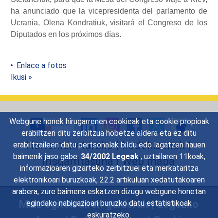
ha anunciado que la vicepresidenta del parlamento de
Ucrania, Olena Kondratiuk, visitará el Congreso de los
Diputados en los próximos días.
Enlace a fotos
Ikusi »
Webgune honek hirugarrenen cookieak eta cookie propioak
erabiltzen ditu zerbitzua hobetze aldera eta ez ditu
Harremanetarako
|
Iradokizunak
|
erabiltzaileen datu pertsonalak bildu edo lagatzen hauen
baimenik jaso gabe.
34/2002 Legeak
, uztailaren 11koak,
Irisgarritasuna
|
Web mapa
informazioaren gizarteko zerbitzuei eta merkataritza
elektronikoari buruzkoak, 22.2 artikuluan xedatutakoaren
arabera, zure baimena eskatzen dizugu webgune honetan
Maiz egiten diren galderak
|
Legezko
egindako nabigazioari buruzko datu estatistikoak
eskuratzeko.