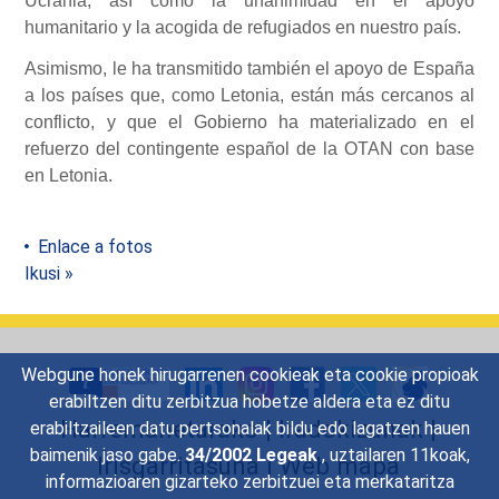
Ucrania, así como la unanimidad en el apoyo
humanitario y la acogida de refugiados en nuestro país.
Asimismo, le ha transmitido también el apoyo de España
a los países que, como Letonia, están más cercanos al
conflicto, y que el Gobierno ha materializado en el
refuerzo del contingente español de la OTAN con base
en Letonia.
Enlace a fotos
Ikusi »
Webgune honek hirugarrenen cookieak eta cookie propioak
erabiltzen ditu zerbitzua hobetze aldera eta ez ditu
Harremanetarako
|
Iradokizunak
|
erabiltzaileen datu pertsonalak bildu edo lagatzen hauen
baimenik jaso gabe.
34/2002 Legeak
, uztailaren 11koak,
Irisgarritasuna
|
Web mapa
informazioaren gizarteko zerbitzuei eta merkataritza