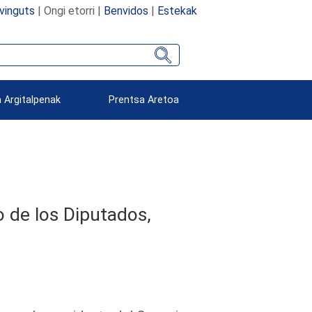
vinguts
| Ongi etorri |
Benvidos
|
Estekak
 Argitalpenak
Prentsa Aretoa
o de los Diputados,