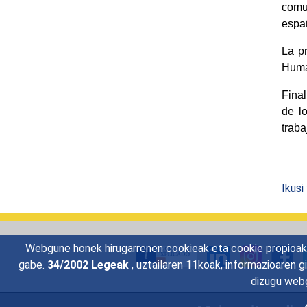
comun
españ
La p
Huma
Final
de l
trabaj
Ikusi
Webgune honek hirugarrenen cookieak eta cookie propioak e
gabe.
34/2002 Legeak
, uztailaren 11koak, informazioaren 
dizugu webg