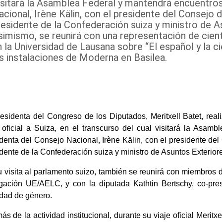
isitará la Asamblea Federal y mantendrá encuentros
acional, Irène Kälin, con el presidente del Consejo 
residente de la Confederación suiza y ministro de A
simismo, se reunirá con una representación de cient
 la Universidad de Lausana sobre “El español y la ci
as instalaciones de Moderna en Basilea.
esidenta del Congreso de los Diputados, Meritxell Batet, real
e oficial a Suiza, en el transcurso del cual visitará la Asa
denta del Consejo Nacional, Irène Kälin, con el presidente de
dente de la Confederación suiza y ministro de Asuntos Exteriore
 visita al parlamento suizo, también se reunirá con miembros 
gación UE/AELC, y con la diputada Kathtin Bertschy, co-pres
ldad de género.
s de la actividad institucional, durante su viaje oficial Merit