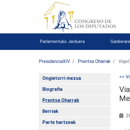
Parlamentuko Jarduera
Ganberare
PresidenciaXIV
Prentsa Oharrak
ViajeO
<< Vo
Ongietorri mezua
Via
Biografia
Mer
Prentsa Oharrak
Berriak
26
Parte hartzeak