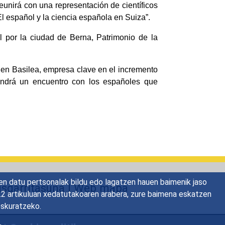
eunirá con una representación de científicos
l español y la ciencia española en Suiza”.
al por la ciudad de Berna, Patrimonio de la
, en Basilea, empresa clave en el incremento
endrá un encuentro con los españoles que
en datu pertsonalak bildu edo lagatzen hauen baimenik jaso
risgarritasuna
|
Web mapa
22.2 artikuluan xedatutakoaren arabera, zure baimena eskatzen
eskuratzeko.