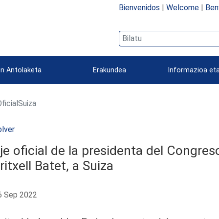
Bienvenidos
|
Welcome
|
Ben
n Antolaketa
Erakundea
Informazioa eta
ficialSuiza
lver
je oficial de la presidenta del Congres
itxell Batet, a Suiza
 Sep 2022