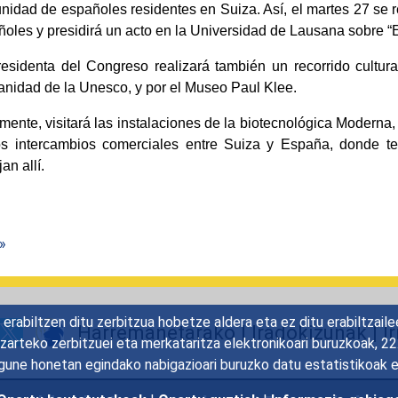
idad de españoles residentes en Suiza. Así, el martes 27 se r
oles y presidirá un acto en la Universidad de Lausana sobre “E
residenta del Congreso realizará también un recorrido cultur
nidad de la Unesco, y por el Museo Paul Klee.
mente, visitará las instalaciones de la biotecnológica Moderna
os intercambios comerciales entre Suiza y España, donde t
an allí.
 »
rabiltzen ditu zerbitzua hobetze aldera eta ez ditu erabiltzaile
Harremanetarako
|
Iradokizunak
|
I
gizarteko zerbitzuei eta merkataritza elektronikoari buruzkoak, 
une honetan egindako nabigazioari buruzko datu estatistikoak 