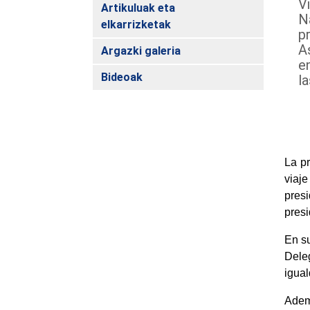
V
Artikuluak eta
N
elkarrizketak
p
A
Argazki galeria
en
Bideoak
l
La pr
viaj
presi
presi
En su
Dele
igua
Ademá