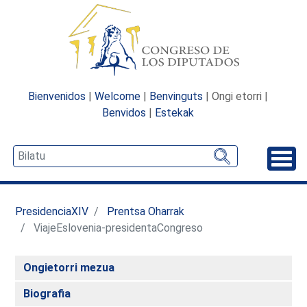
Bienvenidos
|
Welcome
|
Benvinguts
| Ongi etorri |
Benvidos
|
Estekak
Desp
PresidenciaXIV
Prentsa Oharrak
ViajeEslovenia-presidentaCongreso
Ongietorri mezua
Biografia