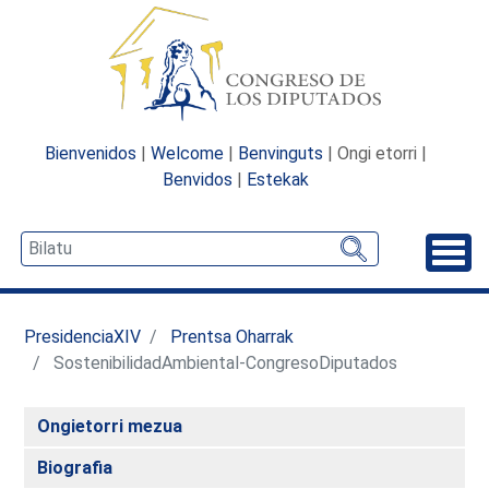
Bienvenidos
|
Welcome
|
Benvinguts
| Ongi etorri |
Benvidos
|
Estekak
Desp
PresidenciaXIV
Prentsa Oharrak
SostenibilidadAmbiental-CongresoDiputados
Ongietorri mezua
Biografia