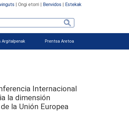
vinguts
| Ongi etorri |
Benvidos
|
Estekak
 Argitalpenak
Prentsa Aretoa
onferencia Internacional
ia la dimensión
 de la Unión Europea