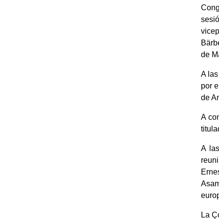
Congr
sesió
vice
Bärb
de Ma
A la
por e
de An
A co
titul
A la
reun
Erne
Asam
europ
La Ço