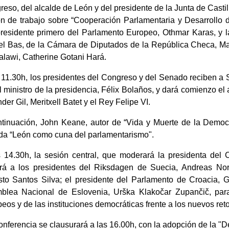
eso, del alcalde de León y del presidente de la Junta de Castill
n de trabajo sobre “Cooperación Parlamentaria y Desarrollo d
presidente primero del Parlamento Europeo, Othmar Karas, y 
el Bas, de la Cámara de Diputados de la República Checa, M
lawi, Catherine Gotani Hará.
s 11.30h, los presidentes del Congreso y del Senado reciben 
l ministro de la presidencia, Félix Bolaños, y dará comienzo el
der Gil, Meritxell Batet y el Rey Felipe VI.
ntinuación, John Keane, autor de “Vida y Muerte de la Democr
ada “León como cuna del parlamentarismo".
s 14.30h, la sesión central, que moderará la presidenta del 
irá a los presidentes del Riksdagen de Suecia, Andreas No
sto Santos Silva; el presidente del Parlamento de Croacia, G
blea Nacional de Eslovenia, Urška Klakočar Zupančič, para
eos y de las instituciones democráticas frente a los nuevos re
nferencia se clausurará a las 16.00h, con la adopción de la "