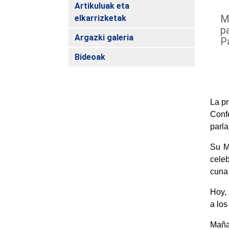
Artikuluak eta
M
elkarrizketak
p
Argazki galeria
P
Bideoak
La pr
Conf
parla
Su M
cele
cuna
Hoy, 
a los
Mañan