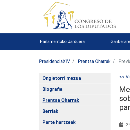
Parlamentuko Jarduera
Ganberare
PresidenciaXIV
Prentsa Oharrak
Previ
<< Vo
Ongietorri mezua
Mer
Biografia
sob
Prentsa Oharrak
par
Berriak
Parte hartzeak
29