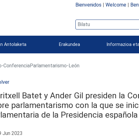
Bienvenidos
|
Welcome
|
Ben
n Antolaketa
Erakundea
Informazioa eta
o-ConferenciaParlamentarismo-León
lver
itxell Batet y Ander Gil presiden la C
re parlamentarismo con la que se inic
lamentaria de la Presidencia española
 Jun 2023