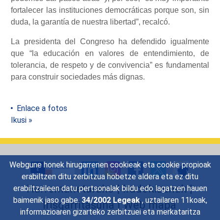
fortalecer las instituciones democráticas porque son, sin
duda, la garantía de nuestra libertad”, recalcó.
La presidenta del Congreso ha defendido igualmente
que “la educación en valores de entendimiento, de
tolerancia, de respeto y de convivencia” es fundamental
para construir sociedades más dignas.
Enlace a fotos
Ikusi »
Webgune honek hirugarrenen cookieak eta cookie propioak
erabiltzen ditu zerbitzua hobetze aldera eta ez ditu
Harremanetarako
|
Iradokizunak
|
erabiltzaileen datu pertsonalak bildu edo lagatzen hauen
baimenik jaso gabe.
34/2002 Legeak
, uztailaren 11koak,
Irisgarritasuna
|
Web mapa
informazioaren gizarteko zerbitzuei eta merkataritza