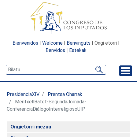
Bienvenidos
|
Welcome
|
Benvinguts
| Ongi etorri |
Benvidos
|
Estekak
Desp
PresidenciaXIV
Prentsa Oharrak
MeritxellBatet-SegundaJornada-
ConferenciaDiálogoInterreligiosoUIP
Ongietorri mezua