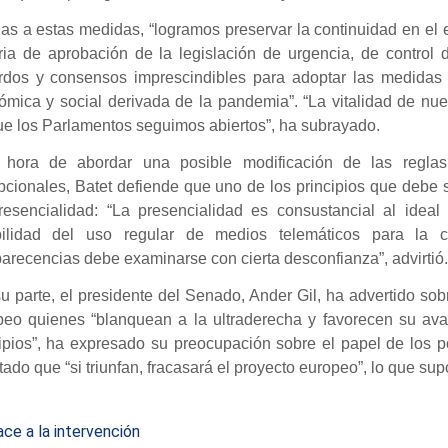
as a estas medidas, “logramos preservar la continuidad en el 
ria de aprobación de la legislación de urgencia, de control 
rdos y consensos imprescindibles para adoptar las medidas ne
ómica y social derivada de la pandemia”. “La vitalidad de nu
e los Parlamentos seguimos abiertos”, ha subrayado.
 hora de abordar una posible modificación de las reglas 
cionales, Batet defiende que uno de los principios que debe s
resencialidad: “La presencialidad es consustancial al ideal 
bilidad del uso regular de medios telemáticos para la 
recencias debe examinarse con cierta desconfianza”, advirtió.
u parte, el presidente del Senado, Ander Gil, ha advertido sob
peo quienes “blanquean a la ultraderecha y favorecen su ava
cipios”, ha expresado su preocupación sobre el papel de los 
ado que “si triunfan, fracasará el proyecto europeo”, lo que sup
ce a la intervención