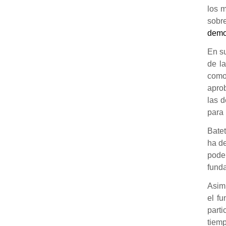
los 
sobr
democ
En su
de l
como
apro
las 
para 
Batet
ha de
poder
funda
Asim
el fu
parti
tiemp