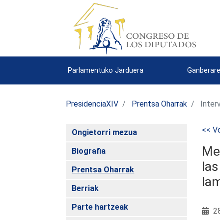
Parlamentuko Jarduera
Ganberare
PresidenciaXIV
Prentsa Oharrak
Inter
<< Vo
Ongietorri mezua
Mer
Biografia
la
Prentsa Oharrak
lam
Berriak
Parte hartzeak
28