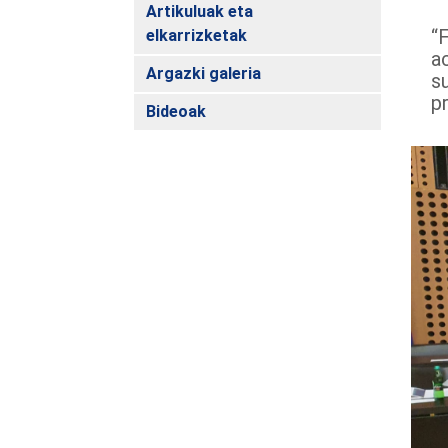
Artikuluak eta
“
elkarrizketak
a
Argazki galeria
su
p
Bideoak