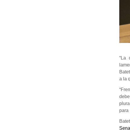
“La 
lamen
Batet
a la 
“Fren
debem
plura
para 
Batet
Sena