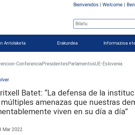
Bienvenidos
|
Welcome
|
Ben
n Antolaketa
Erakundea
Informazioa eta
vencion-ConferenciaPresidentesParlamentosUE-Eslovenia
lver
itxell Batet: “La defensa de la institu
s múltiples amenazas que nuestras de
entablemente viven en su día a día”
 Mar 2022