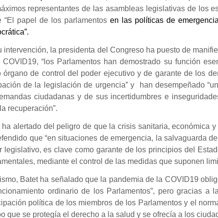
máximos representantes de las asambleas legislativas de los 
e “El papel de los parlamentos
en las políticas de emergencia
rática”.
 intervención, la presidenta del Congreso ha puesto de manifie
a COVID19, “los Parlamentos han demostrado su función ese
 órgano de control del poder ejecutivo y de garante de los d
bación de la legislación de urgencia” y han desempeñado “un
demandas ciudadanas y de sus incertidumbres e inseguridades”
la recuperación”.
 ha alertado del peligro de que la crisis sanitaria, económica y s
fendido que “en situaciones de emergencia, la salvaguarda de
 legislativo, es clave como garante de los principios del Est
mentales, mediante el control de las medidas que suponen limi
ismo, Batet ha señalado que la pandemia de la COVID19 oblig
ncionamiento ordinario de los Parlamentos”, pero gracias a l
cipación política de los miembros de los Parlamentos y el nor
o que se protegía el derecho a la salud y se ofrecía a los ciud