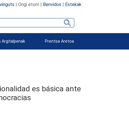
vinguts
| Ongi etorri |
Benvidos
|
Estekak
 Argitalpenak
Prentsa Aretoa
cionalidad es básica ante
mocracias