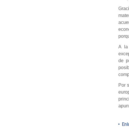
Graci
mate
acue
econ
porqu
A la
excep
de p
posi
compa
Por s
euro
prin
apunt
Enla