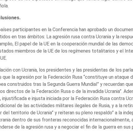
ola.
lusiones.
aíses participantes en la Conferencia han aprobado un documen
tidos en tras ámbitos: La agresión rusa contra Ucrania y la resp
mplio, El papel de la UE en la cooperación mundial de las democ
stados miembros de la UE de los regímenes totalitarios y el In
 UE.
lación con Ucrania, los presidentes y las presidentas de los par
 que la agresión por la Federación Rusa “constituye un ataque d
ea construidos tras la Segunda Guerra Mundial” y recuerdan qu
os directos de la Federación Rusa o de la invadida Ucrania”. Ad
l, injustificada e injusta iniciada por la Federación Rusa contra Uc
dicional de las actividades militares ilegales de Rusia, y a la ret
ar del territorio de Ucrania” y reiteran su pleno respaldo” a la ind
rania dentro de sus fronteras reconocidas internacionalmente, a
derse de la agresión rusa y a negociar el fin de la guerra en sus 