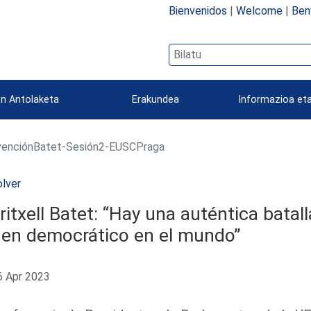
Bienvenidos
|
Welcome
|
Ben
n Antolaketa
Erakundea
Informazioa eta
venciónBatet-Sesión2-EUSCPraga
lver
itxell Batet: “Hay una auténtica batall
den democrático en el mundo”
 Apr 2023