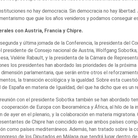
instituciones no hay democracia. Sin democracia no hay liberta
mentarismo que guie los años venideros y podamos conseguir es
erales con Austria, Francia y Chipre.
 segunda y última jornada de la Conferencia, la presidenta del C
l presidente de Consejo nacional de Austria, Wolfgang Sobotka;
esa, Valérie Rabault, y la presidenta de la Cámara de Representa
ones los presidentes han abordado las prioridades de la próxima
 dimensión parlamentaria, que serán entre otros el reforzamient
mentos, la transición ecológica y la igualdad. Sobre esta cuesti
 de España en materia de Igualdad, del que ha dicho que es un 
 reunión con el presidente Sobotka también se han abordado te
a cooperación de Europa con lbeoramérica y África, al hilo de la 
n de ayer en el plenario, y la colaboración en materia migratoria
sentantes de Chipre han coincidido en que ambos países compar
ión como países mediterráneos. Además, han tratado sobre la co
ongreso de los Diputados en Málaga que tendrá lugar dentro de 