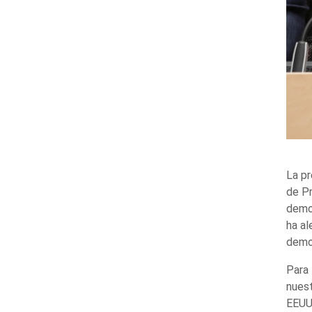
La pr
de Pr
democ
ha al
democ
Para 
nuest
EEUU 