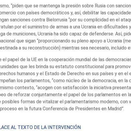
smo, “piden que se mantenga la presión sobre Rusia con sancion
omercio con países democráticos y, así, debilitar las capacidade
gan sanciones contra Bielorrusia “por su complicidad en el ataq
atulan por el suministro de armas a una Ucrania en dificultades 
ga de municiones, Ucrania ha sido capaz de defenderse. Así, pi
nacional que sigan “proporcionando su pleno apoyo a Ucrania (medi
destinada a su reconstrucción) mientras sea necesario, incluido e
 el papel de la UE en la cooperación mundial de las democracia
unidades que les brinda su estatuto constitucional para promo
erechos humanos y el Estado de Derecho en sus países y en el ex
peñan los parlamentos, “como núcleo de la democracia, en la c
mismo contexto, “acogen con satisfacción la iniciativa presen
eo de reforzar conjuntamente el papel de los parlamentos en la
 posibles formas de vitalizar el parlamentarismo moderno, con v
proceso en la futura Conferencia de Presidentes en Madrid”.
ACE AL TEXTO DE LA INTERVENCIÓN