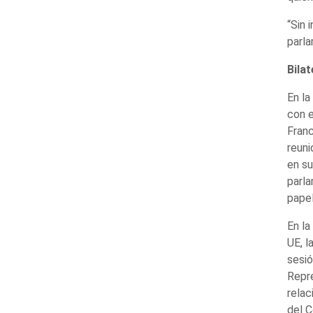
“Sin 
parla
Bilat
En la
con e
Franc
reuni
en su
parla
papel
En la
UE, l
sesió
Repre
relac
del C