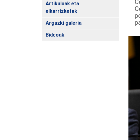
C
Artikuluak eta
C
elkarrizketak
p
p
Argazki galeria
Bideoak