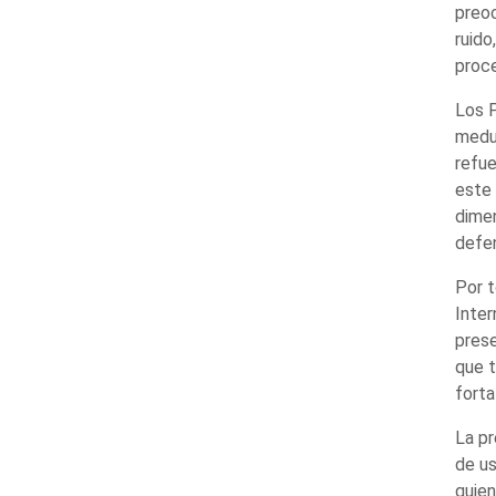
preoc
ruido
proc
Los P
medul
refue
este 
dimen
defen
Por t
Inter
prese
que t
forta
La pr
de us
quien