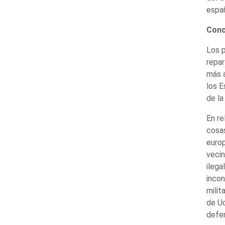
españ
Conc
Los p
repar
más a
los E
de la
En re
cosas
europ
vecin
ilega
incon
milit
de Uc
defen