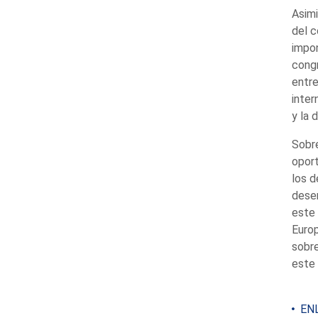
Asimi
del c
impon
congr
entre
inter
y la 
Sobre
oport
los d
desem
este 
Europ
sobre
este 
ENL