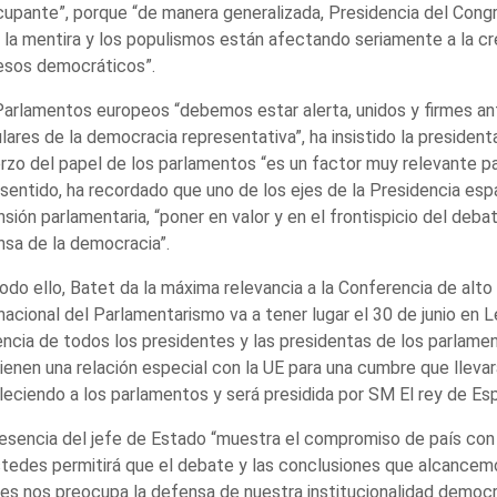
upante”, porque “de manera generalizada, Presidencia del Congre
, la mentira y los populismos están afectando seriamente a la cre
esos democráticos”.
arlamentos europeos “debemos estar alerta, unidos y firmes an
ares de la democracia representativa”, ha insistido la presiden
rzo del papel de los parlamentos “es un factor muy relevante pa
sentido, ha recordado que uno de los ejes de la Presidencia espa
sión parlamentaria, “poner en valor y en el frontispicio del deba
sa de la democracia”.
odo ello, Batet da la máxima relevancia a la Conferencia de alto 
nacional del Parlamentarismo va a tener lugar el 30 de junio en L
ncia de todos los presidentes y las presidentas de los parlame
ienen una relación especial con la UE para una cumbre que llevar
leciendo a los parlamentos y será presidida por SM El rey de Es
esencia del jefe de Estado “muestra el compromiso de país con 
tedes permitirá que el debate y las conclusiones que alcancemo
es nos preocupa la defensa de nuestra institucionalidad democr