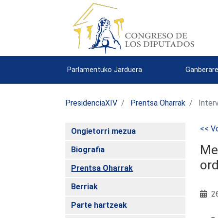
Parlamentuko Jarduera
Ganberare
PresidenciaXIV
Prentsa Oharrak
Inter
<< Vo
Ongietorri mezua
Mer
Biografia
or
Prentsa Oharrak
Berriak
26
Parte hartzeak