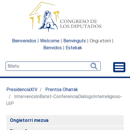
Bienvenidos
|
Welcome
|
Benvinguts
| Ongi etorri |
Benvidos
|
Estekak
Desp
PresidenciaXIV
Prentsa Oharrak
IntervenciónBatet-ConferenciaDiálogoInterreligioso-
UIP
Ongietorri mezua