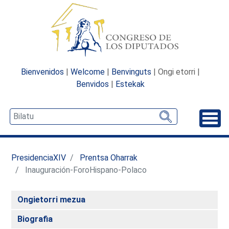
Bienvenidos
|
Welcome
|
Benvinguts
| Ongi etorri |
Benvidos
|
Estekak
Desp
PresidenciaXIV
Prentsa Oharrak
Inauguración-ForoHispano-Polaco
Ongietorri mezua
Biografia