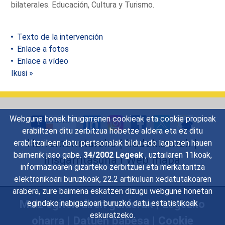
bilaterales. Educación, Cultura y Turismo.
Texto de la intervención
Enlace a fotos
Enlace a vídeo
Ikusi »
Webgune honek hirugarrenen cookieak eta cookie propioak
erabiltzen ditu zerbitzua hobetze aldera eta ez ditu
Harremanetarako
|
Iradokizunak
|
erabiltzaileen datu pertsonalak bildu edo lagatzen hauen
baimenik jaso gabe.
34/2002 Legeak
, uztailaren 11koak,
Irisgarritasuna
|
Web mapa
informazioaren gizarteko zerbitzuei eta merkataritza
elektronikoari buruzkoak, 22.2 artikuluan xedatutakoaren
arabera, zure baimena eskatzen dizugu webgune honetan
Maiz egiten diren galderak
|
Legezko
egindako nabigazioari buruzko datu estatistikoak
eskuratzeko.
oharra
|
Datuen babesa
|
Cookie