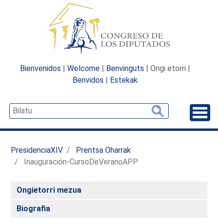
Bienvenidos
|
Welcome
|
Benvinguts
| Ongi etorri |
Benvidos
|
Estekak
Desp
PresidenciaXIV
Prentsa Oharrak
Inauguración-CursoDeVeranoAPP
Ongietorri mezua
Biografia