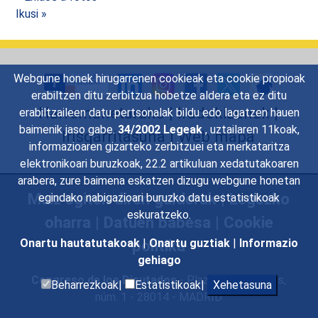
Ikusi »
Webgune honek hirugarrenen cookieak eta cookie propioak
erabiltzen ditu zerbitzua hobetze aldera eta ez ditu
Harremanetarako
|
Iradokizunak
|
erabiltzaileen datu pertsonalak bildu edo lagatzen hauen
baimenik jaso gabe.
34/2002 Legeak
, uztailaren 11koak,
Irisgarritasuna
|
Web mapa
informazioaren gizarteko zerbitzuei eta merkataritza
elektronikoari buruzkoak, 22.2 artikuluan xedatutakoaren
arabera, zure baimena eskatzen dizugu webgune honetan
Maiz egiten diren galderak
|
Legezko
egindako nabigazioari buruzko datu estatistikoak
eskuratzeko.
oharra
|
Datuen babesa
|
Cookie
Onartu hautatutakoak
|
Onartu guztiak
|
Informazio
politika
gehiago
Congreso de los Diputados
- Plaza de las Cortes,
Beharrezkoak|
Estatistikoak|
Xehetasuna
núm. 1 - 28014 - MADRID