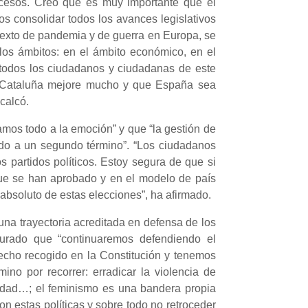
ocesos. Creo que es muy importante que el
 consolidar todos los avances legislativos
ntexto de pandemia y de guerra en Europa, se
os ámbitos: en el ámbito económico, en el
a todos los ciudadanos y ciudadanas de este
n Cataluña mejore mucho y que España sea
calcó.
mos todo a la emoción” y que “la gestión de
ado a un segundo término”. “Los ciudadanos
s partidos políticos. Estoy segura de que si
que se han aprobado y en el modelo de país
absoluto de estas elecciones”, ha afirmado.
una trayectoria acreditada en defensa de los
rado que “continuaremos defendiendo el
echo recogido en la Constitución y tenemos
ino por recorrer: erradicar la violencia de
ilidad…; el feminismo es una bandera propia
n estas políticas y sobre todo no retroceder