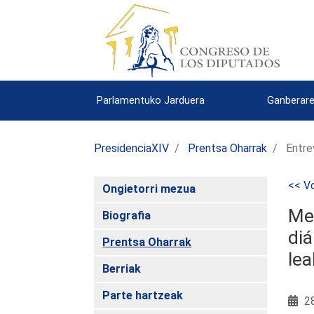
Parlamentuko Jarduera
Ganberare
PresidenciaXIV
Prentsa Oharrak
Entre
<< Vo
Ongietorri mezua
Mer
Biografia
diá
Prentsa Oharrak
lea
Berriak
Parte hartzeak
28