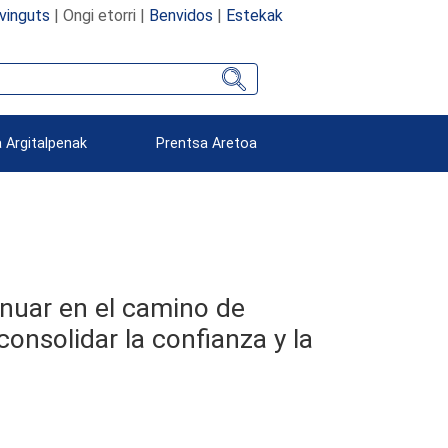
vinguts
| Ongi etorri |
Benvidos
|
Estekak
 Argitalpenak
Prentsa Aretoa
inuar en el camino de
onsolidar la confianza y la