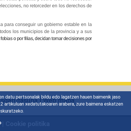
elecciones, no retorceder en los derechos de
ja para conseguir un gobierno estable en la
todos los municipios de la provincia y a sus
fobias o por filias, decidan tomar decisiones por
en datu pertsonalak bildu edo lagatzen hauen baimenik jaso
risgarritasuna
|
Web mapa
22.2 artikuluan xedatutakoaren arabera, zure baimena eskatzen
eskuratzeko.
o
a
|
Cookie politika