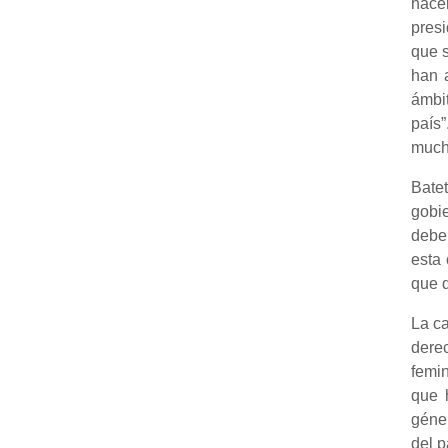
hace
pres
que s
han 
ámbi
país
mucho
Batet
gobi
deber
esta
que q
La ca
dere
femi
que 
géne
del p