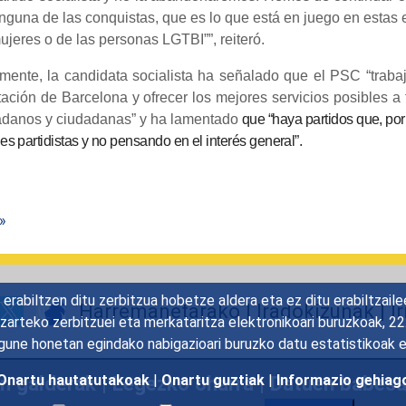
nguna de las conquistas, que es lo que está en juego en estas 
ujeres o de las personas LGTBI””, reiteró.
mente, la candidata socialista ha señalado que el PSC “traba
ación de Barcelona y ofrecer los mejores servicios posibles a 
adanos y ciudadanas” y ha lamentado
que “haya partidos que, por 
es partidistas y no pensando en el interés general”.
 »
rabiltzen ditu zerbitzua hobetze aldera eta ez ditu erabiltzaile
Harremanetarako
|
Iradokizunak
|
I
gizarteko zerbitzuei eta merkataritza elektronikoari buruzkoak, 
une honetan egindako nabigazioari buruzko datu estatistikoak 
Onartu hautatutakoak
|
Onartu guztiak
|
Informazio gehiag
en galderak
|
Legezko oharra
|
Datuen babes