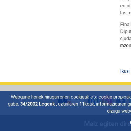
en ni
las m
Final
Diput
ciud
razon
Ikusi
Webgune honek hirugarrenen cookieak eta cookie propioak e
gabe.
34/2002 Legeak
, uztailaren 11koak, informazioaren 
dizugu webg
Maiz egiten dir