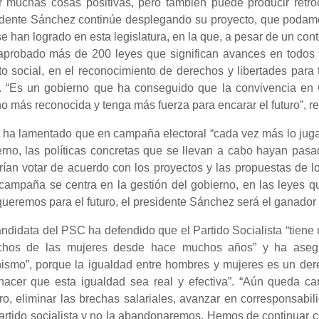
r muchas cosas positivas, pero también puede producir retr
idente Sánchez continúe desplegando su proyecto, que podamos
e han logrado en esta legislatura, en la que, a pesar de un co
aprobado más de 200 leyes que significan avances en todos l
to social, en el reconocimiento de derechos y libertades par
”. “Es un gobierno que ha conseguido que la convivencia e
 más reconocida y tenga más fuerza para encarar el futuro”, re
 ha lamentado que en campaña electoral “cada vez más lo juga
erno, las políticas concretas que se llevan a cabo hayan pas
ían votar de acuerdo con los proyectos y las propuestas de lo
 campaña se centra en la gestión del gobierno, en las leyes 
ueremos para el futuro, el presidente Sánchez será el ganador 
ndidata del PSC ha defendido que el Partido Socialista “tiene 
chos de las mujeres desde hace muchos años” y ha asegu
nismo”, porque la igualdad entre hombres y mujeres es un der
hacer que esta igualdad sea real y efectiva”. “Aún queda cam
ro, eliminar las brechas salariales, avanzar en corresponsab
artido socialista y no la abandonaremos. Hemos de continuar co