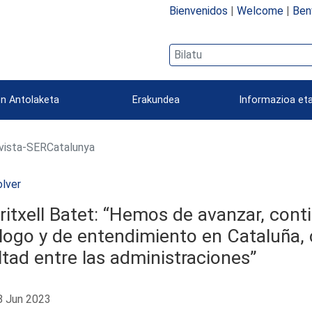
Bienvenidos
|
Welcome
|
Ben
n Antolaketa
Erakundea
Informazioa eta
vista-SERCatalunya
lver
itxell Batet: “Hemos de avanzar, cont
logo y de entendimiento en Cataluña, c
ltad entre las administraciones”
 Jun 2023