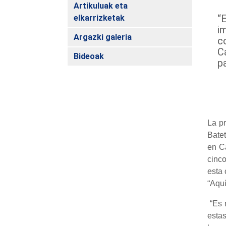
Artikuluak eta
“
elkarrizketak
i
Argazki galeria
c
C
Bideoak
pa
La p
Bate
en C
cinco
esta 
“Aqu
“Es 
esta