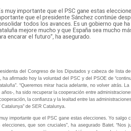
Es muy importante que el PSC gane estas eleccione
mportante que el presidente Sánchez continúe des
onsolidar todos los avances. Es un gobierno que ha
ataluña mejore mucho y que España sea mucho más
ra encarar el futuro”, ha asegurado.
residenta del Congreso de los Diputados y cabeza de lista de
t, ha afirmado hoy la voluntad del PSC y del PSOE de “contin
ataluña”. “Queremos mirar hacia adelante, no volver atrás. L
 años-, ha sido recuperar la cooperación entre administracion
cooperación, la confianza y la lealtad entre las administracione
í Catalunya” de SER Catalunya.
muy importante que el PSC gane estas elecciones. Yo salgo c
s elecciones, que son cruciales”, ha asegurado Batet. “No