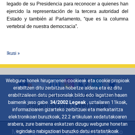
legado de su Presidencia para reconocer a quienes han
ejercido la representación de la tercera autoridad del
Estado y también al Parlamento, “que es la columna
vertebral de nuestra democracia”.
Ikusi »
Webgune honek hirugarrenen cookieak eta cookie propioak
erabiltzen ditu zerbitzua hobetze aldera eta ez ditu
Harremanetarako
|
Iradokizunak
|
erabiltzaileen datu pertsonalak bildu edo lagatzen hauen
baimenik jaso gabe.
34/2002 Legeak
, uztailaren 11koak,
Irisgarritasuna
|
Web mapa
informazioaren gizarteko zerbitzuei eta merkataritza
elektronikoari buruzkoak, 22.2 artikuluan xedatutakoaren
arabera, zure baimena eskatzen dizugu webgune honetan
Maiz egiten diren galderak
|
Legezko
egindako nabigazioari buruzko datu estatistikoak