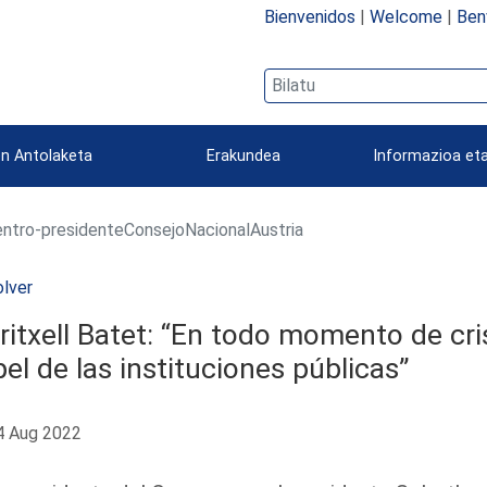
Bienvenidos
|
Welcome
|
Ben
n Antolaketa
Erakundea
Informazioa eta
ntro-presidenteConsejoNacionalAustria
lver
itxell Batet: “En todo momento de cri
el de las instituciones públicas”
 Aug 2022