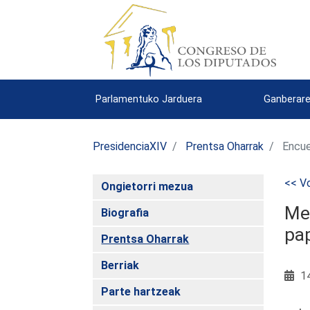
Parlamentuko Jarduera
Ganberare
PresidenciaXIV
Prentsa Oharrak
Encue
<< Vo
Ongietorri mezua
Mer
Biografia
pap
Prentsa Oharrak
Berriak
14
Parte hartzeak