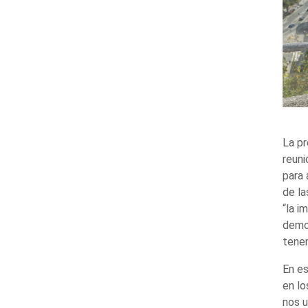
La pr
reuni
para 
de la
“la i
democ
tenem
En es
en lo
nos u