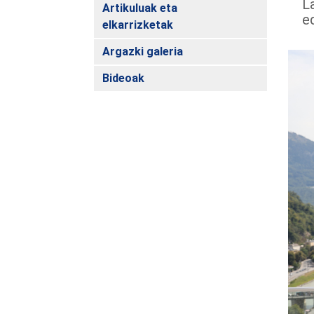
L
Artikuluak eta
e
elkarrizketak
Argazki galeria
Bideoak