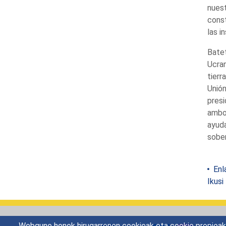
nuest
const
las i
Batet
Ucran
tierr
Unión
presi
ambos
ayuda
sober
Enl
Ikusi
Webgune honek hirugarrenen cookieak eta cookie propioak e