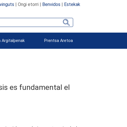
vinguts
| Ongi etorri |
Benvidos
|
Estekak
 Argitalpenak
Prentsa Aretoa
sis es fundamental el