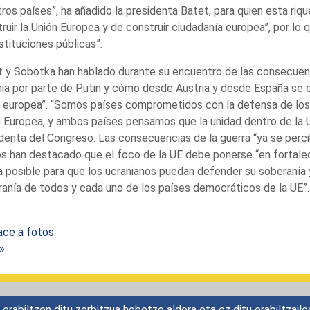
ros países”, ha añadido la presidenta Batet, para quien esta ri
ruir la Unión Europea y de construir ciudadanía europea”, por lo
nstituciones públicas”.
 y Sobotka han hablado durante su encuentro de las consecuenci
ia por parte de Putin y cómo desde Austria y desde España se e
a europea”. “Somos países comprometidos con la defensa de los
 Europea, y ambos países pensamos que la unidad dentro de la U
denta del Congreso. Las consecuencias de la guerra “ya se percib
 han destacado que el foco de la UE debe ponerse “en fortalece
 posible para que los ucranianos puedan defender su soberanía y
anía de todos y cada uno de los países democráticos de la UE”.
ace a fotos
 »
rabiltzen ditu zerbitzua hobetze aldera eta ez ditu erabiltzaile