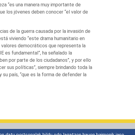
queza “es una manera muy importante de
 que los jóvenes deben conocer “el valor de
as de la guerra causada por la invasión de
stá viviendo “este drama humanitario en
 valores democráticos que representa la
E es fundamental”, ha señalado la
en por parte de los ciudadanos”, y por ello
r sus políticas”, siempre brindando toda la
 su país, “que es la forma de defender la
en datu pertsonalak bildu edo lagatzen hauen baimenik jaso