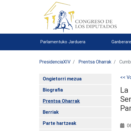
Parlamentuko Jarduera
Ganberare
PresidenciaXIV
Prentsa Oharrak
Cumb
<< Vo
Ongietorri mezua
La 
Biografia
Sen
Prentsa Oharrak
Par
Berriak
Parte hartzeak
06