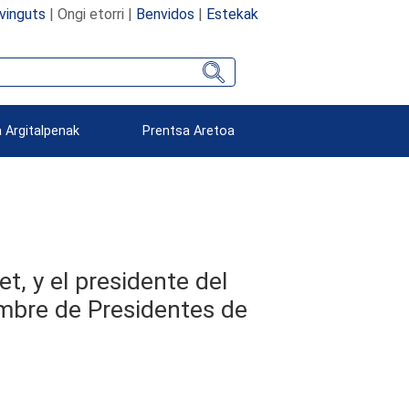
vinguts
| Ongi etorri |
Benvidos
|
Estekak
 Argitalpenak
Prentsa Aretoa
t, y el presidente del
umbre de Presidentes de