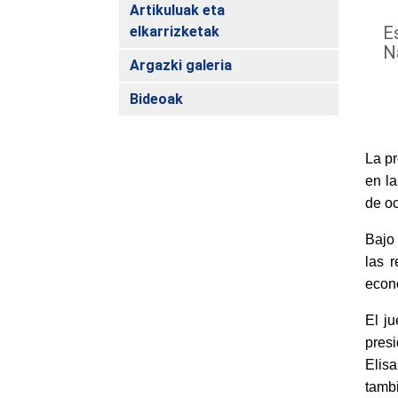
Artikuluak eta
E
elkarrizketak
N
Argazki galeria
Bideoak
La pr
en l
de o
Bajo 
las 
econó
El ju
presi
Elisa
tambi