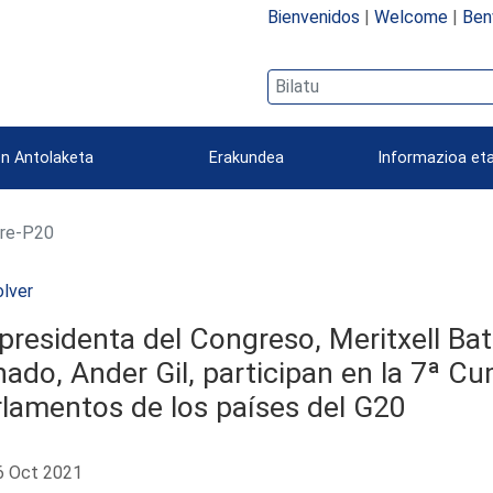
Bienvenidos
|
Welcome
|
Ben
n Antolaketa
Erakundea
Informazioa eta
re-P20
lver
presidenta del Congreso, Meritxell Bate
ado, Ander Gil, participan en la 7ª C
lamentos de los países del G20
 Oct 2021