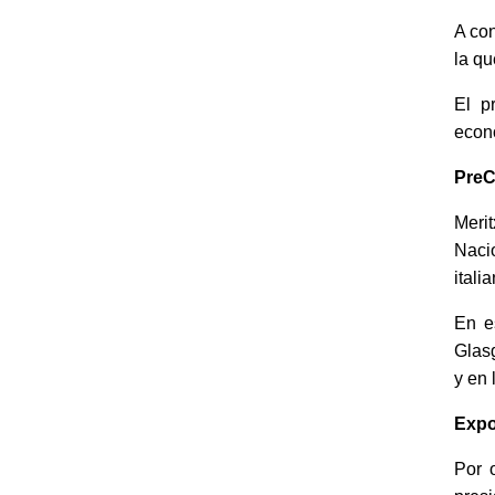
A con
la qu
El p
econó
Pre
Merit
Naci
itali
En e
Glasg
y en 
Expo
Por o