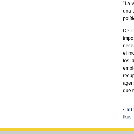
"La 
una s
polít
De l
impo
neces
el mo
los 
emple
recup
agend
que n
Inte
Ikusi