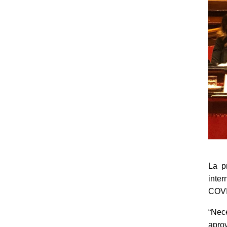
La p
inter
COVID
“Nece
apro