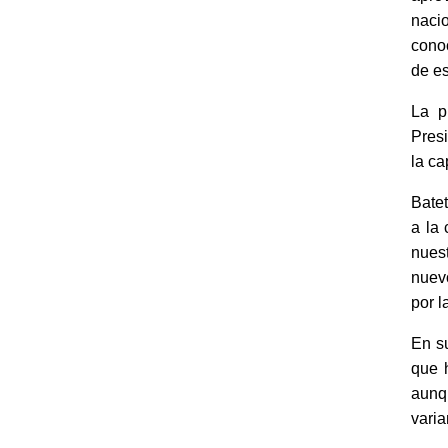
nacio
conoc
de es
La p
Presi
la cap
Bate
a la 
nues
nuevo
por l
En su
que h
aunq
varia