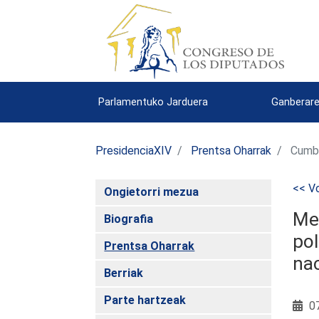
Parlamentuko Jarduera
Ganberare
PresidenciaXIV
Prentsa Oharrak
Cumb
<< Vo
Ongietorri mezua
Mer
Biografia
pol
Prentsa Oharrak
nac
Berriak
Parte hartzeak
07