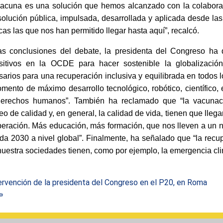
vacuna es una solución que hemos alcanzado con la colaboraci
olución pública, impulsada, desarrollada y aplicada desde las
icas las que nos han permitido llegar hasta aquí”, recalcó.
as conclusiones del debate, la presidenta del Congreso ha 
sitivos en la OCDE para hacer sostenible la globalización
arios para una recuperación inclusiva y equilibrada en todos 
mento de máximo desarrollo tecnológico, robótico, científico,
derechos humanos”. También ha reclamado que “la vacunación
o de calidad y, en general, la calidad de vida, tienen que lleg
eración. Más educación, más formación, que nos lleven a un nu
a 2030 a nivel global”. Finalmente, ha señalado que “la recup
uestra sociedades tienen, como por ejemplo, la emergencia cli
rvención de la presidenta del Congreso en el P20, en Roma
 »