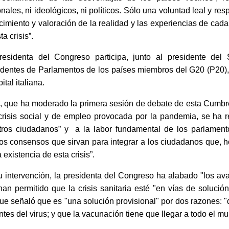
nales, ni ideológicos, ni políticos. Sólo una voluntad leal y r
imiento y valoración de la realidad y las experiencias de cada 
ta crisis”.
residenta del Congreso participa, junto al presidente de
dentes de Parlamentos de los países miembros del G20 (P20), 
ital italiana.
t, que ha moderado la primera sesión de debate de esta Cumbr
crisis social y de empleo provocada por la pandemia, se ha re
tros ciudadanos” y a la
labor fundamental de los parlament
s consensos que sirvan para integrar a los ciudadanos que, h
a existencia de esta crisis”.
 intervención, la presidenta del Congreso ha alabado "los ava
an permitido que la crisis sanitaria esté "en vías de soluci
ue señaló que es "una solución provisional" por dos razones:
ntes del virus; y que la vacunación tiene que llegar a todo el m