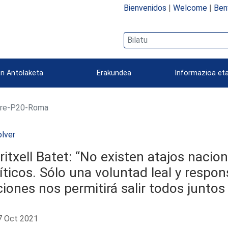
Bienvenidos
|
Welcome
|
Ben
n Antolaketa
Erakundea
Informazioa eta
re-P20-Roma
lver
itxell Batet: “No existen atajos naciona
íticos. Sólo una voluntad leal y respo
iones nos permitirá salir todos juntos 
 Oct 2021