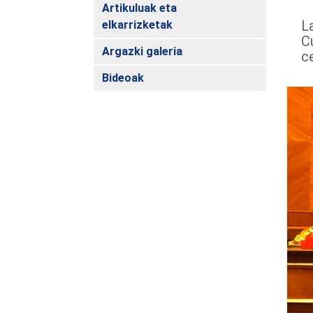
Artikuluak eta
La
elkarrizketak
C
Argazki galeria
ce
Bideoak