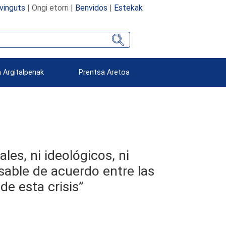
vinguts
| Ongi etorri |
Benvidos
|
Estekak
 Argitalpenak
Prentsa Aretoa
les, ni ideológicos, ni
nsable de acuerdo entre las
de esta crisis”