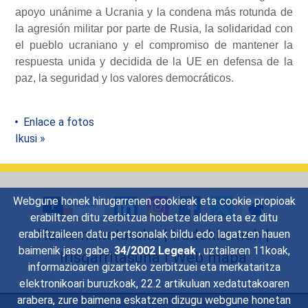
apoyo unánime a Ucrania y la condena más rotunda de
la agresión militar por parte de Rusia, la solidaridad con
el pueblo ucraniano y el compromiso de mantener la
respuesta unida y decidida de la UE en defensa de la
paz, la seguridad y los valores democráticos.
Enlace a fotos
Ikusi »
Webgune honek hirugarrenen cookieak eta cookie propioak
erabiltzen ditu zerbitzua hobetze aldera eta ez ditu
Harremanetarako
|
Iradokizunak
|
erabiltzaileen datu pertsonalak bildu edo lagatzen hauen
baimenik jaso gabe.
34/2002 Legeak
, uztailaren 11koak,
Irisgarritasuna
|
Web mapa
informazioaren gizarteko zerbitzuei eta merkataritza
elektronikoari buruzkoak, 22.2 artikuluan xedatutakoaren
arabera, zure baimena eskatzen dizugu webgune honetan