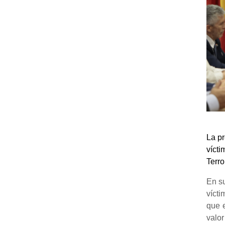
La pr
víct
Terro
En su
vícti
que e
valor