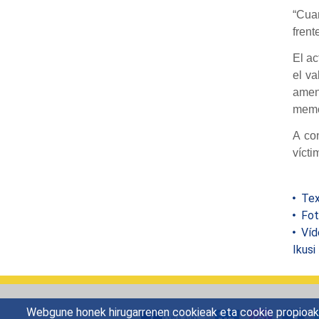
“Cua
frent
El ac
el v
amen
memor
A co
vícti
Tex
Fot
Víd
Ikusi
Webgune honek hirugarrenen cookieak eta cookie propioak e