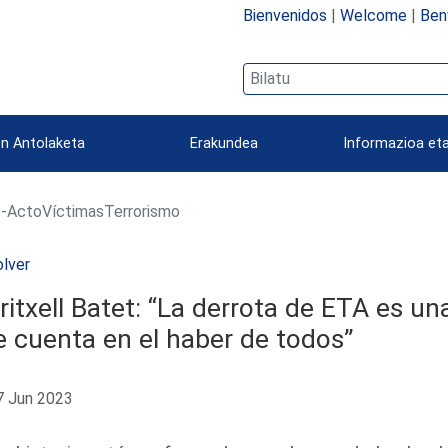
Bienvenidos
|
Welcome
|
Ben
n Antolaketa
Erakundea
Informazioa eta
-ActoVíctimasTerrorismo
lver
itxell Batet: “La derrota de ETA es un
 cuenta en el haber de todos”
 Jun 2023