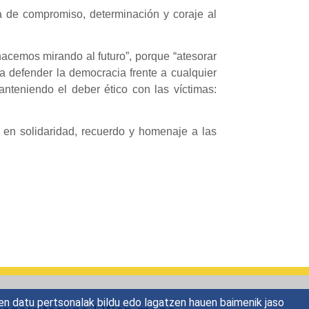
a de compromiso, determinación y coraje al
hacemos mirando al futuro”, porque “atesorar
 defender la democracia frente a cualquier
anteniendo el deber ético con las víctimas:
o en solidaridad, recuerdo y homenaje a las
en datu pertsonalak bildu edo lagatzen hauen baimenik jaso