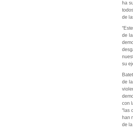
ha su
todos
de la
“Est
de la
demo
desga
nues
su ej
Batet
de la
viole
demo
con l
“las 
han m
de la