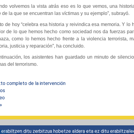
ndo volvemos la vista atrás eso es lo que vemos, una histori
e de la que se encuentran las víctimas y su ejemplo”, subrayó.
to de hoy “celebra esa historia y reivindica esa memoria. Y lo 
alor de lo que hemos hecho como sociedad nos da fuerzas para
aza, como lo hemos hecho frente a la violencia terrorista, m
ia, justicia y reparación”, ha concluido.
ntinuación, los asistentes han guardado un minuto de silenci
mas del terrorismo.
to completo de la intervención
os
eo
 »
rabiltzen ditu zerbitzua hobetze aldera eta ez ditu erabiltzaile