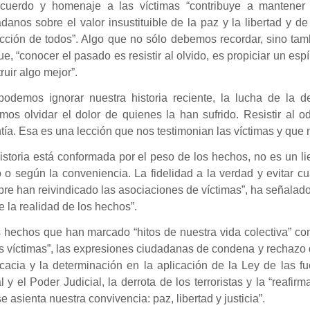
ecuerdo y homenaje a las víctimas “contribuye a mantene
danos sobre el valor insustituible de la paz y la libertad y d
cción de todos”. Algo que no sólo debemos recordar, sino tamb
e, “conocer el pasado es resistir al olvido, es propiciar un es
ruir algo mejor”.
podemos ignorar nuestra historia reciente, la lucha de la de
os olvidar el dolor de quienes la han sufrido. Resistir al od
tía. Esa es una lección que nos testimonian las víctimas y que n
istoria está conformada por el peso de los hechos, no es un l
 o según la conveniencia. La fidelidad a la verdad y evitar c
re han reivindicado las asociaciones de víctimas”, ha señalad
 la realidad de los hechos”.
hechos que han marcado “hitos de nuestra vida colectiva” como
s víctimas”, las expresiones ciudadanas de condena y rechazo d
icacia y la determinación en la aplicación de la Ley de las f
l y el Poder Judicial, la derrota de los terroristas y la “reafi
e asienta nuestra convivencia: paz, libertad y justicia”.