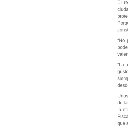
El r
ciuda
prote
Porqu
const
“No 
podem
valen
“La h
gusto
siemp
desde
Unos 
de la
la ef
Fisca
que s