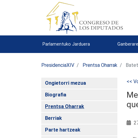
Parlamentuko Jarduera
Ganberare
PresidenciaXIV
Prentsa Oharrak
Batet
<< Vo
Ongietorri mezua
Mer
Biografia
que
Prentsa Oharrak
Berriak
27
Parte hartzeak