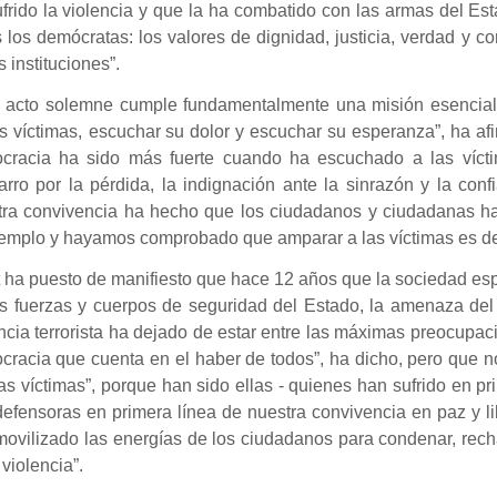
frido la violencia y que la ha combatido con las armas del Es
 los demócratas: los valores de dignidad, justicia, verdad y con
s instituciones”.
e acto solemne cumple fundamentalmente una misión esencial 
s víctimas,
escuchar su dolor y escuchar su esperanza”, ha af
cracia ha sido más fuerte cuando ha escuchado a las víctima
rro por la pérdida, la indignación ante la sinrazón y la conf
tra convivencia ha hecho que los ciudadanos y ciudadanas h
emplo y hayamos comprobado que amparar a las víctimas es def
 ha puesto de manifiesto que hace 12 años que la sociedad esp
s fuerzas y cuerpos de seguridad del Estado, la amenaza del 
ncia terrorista ha dejado de estar entre las máximas preocupaci
cracia que cuenta en el haber de todos”, ha dicho, pero que 
as víctimas”, porque han sido ellas - quienes han sufrido en pr
defensoras en primera línea de nuestra convivencia en paz y l
ovilizado las energías de los ciudadanos para condenar, rechaza
 violencia”.