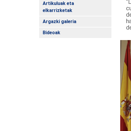
“L
Artikuluak eta
c
elkarrizketak
d
h
Argazki galeria
d
Bideoak