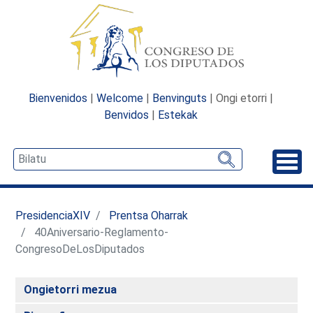
Bienvenidos
|
Welcome
|
Benvinguts
| Ongi etorri |
Benvidos
|
Estekak
Desp
PresidenciaXIV
Prentsa Oharrak
40Aniversario-Reglamento-
CongresoDeLosDiputados
Ongietorri mezua