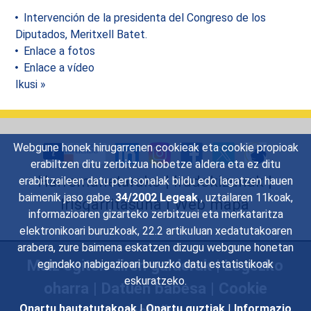
Intervención de la presidenta del Congreso de los
Diputados, Meritxell Batet.
Enlace a fotos
Enlace a vídeo
Ikusi »
Webgune honek hirugarrenen cookieak eta cookie propioak
erabiltzen ditu zerbitzua hobetze aldera eta ez ditu
Harremanetarako
|
Iradokizunak
|
erabiltzaileen datu pertsonalak bildu edo lagatzen hauen
baimenik jaso gabe.
34/2002 Legeak
, uztailaren 11koak,
Irisgarritasuna
|
Web mapa
informazioaren gizarteko zerbitzuei eta merkataritza
elektronikoari buruzkoak, 22.2 artikuluan xedatutakoaren
arabera, zure baimena eskatzen dizugu webgune honetan
Maiz egiten diren galderak
|
Legezko
egindako nabigazioari buruzko datu estatistikoak
eskuratzeko.
oharra
|
Datuen babesa
|
Cookie
politika
Onartu hautatutakoak
|
Onartu guztiak
|
Informazio