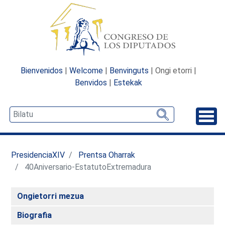
Bienvenidos
|
Welcome
|
Benvinguts
| Ongi etorri |
Benvidos
|
Estekak
Desp
PresidenciaXIV
Prentsa Oharrak
40Aniversario-EstatutoExtremadura
Ongietorri mezua
Biografia