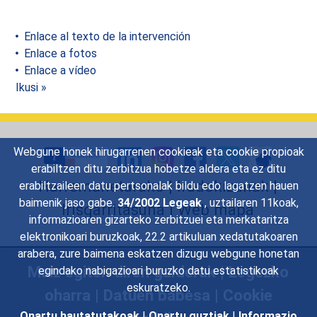
Enlace al texto de la intervención
Enlace a fotos
Enlace a vídeo
Ikusi »
Webgune honek hirugarrenen cookieak eta cookie propioak
erabiltzen ditu zerbitzua hobetze aldera eta ez ditu
Harremanetarako
|
Iradokizunak
|
erabiltzaileen datu pertsonalak bildu edo lagatzen hauen
baimenik jaso gabe.
34/2002 Legeak
, uztailaren 11koak,
Irisgarritasuna
|
Web mapa
informazioaren gizarteko zerbitzuei eta merkataritza
elektronikoari buruzkoak, 22.2 artikuluan xedatutakoaren
arabera, zure baimena eskatzen dizugu webgune honetan
Maiz egiten diren galderak
|
Legezko
egindako nabigazioari buruzko datu estatistikoak
eskuratzeko.
oharra
|
Datuen babesa
|
Cookie
Onartu hautatutakoak
|
Onartu guztiak
|
Informazio