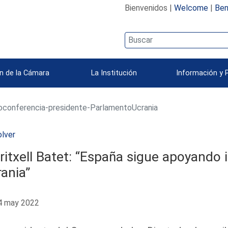
Bienvenidos |
Welcome
|
Ben
n de la Cámara
La Institución
Información y 
oconferencia-presidente-ParlamentoUcrania
lver
itxell Batet: “España sigue apoyando
ania”
 may 2022