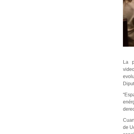
La p
video
evol
Diput
“Esp
enér
dere
Cuand
de Uc