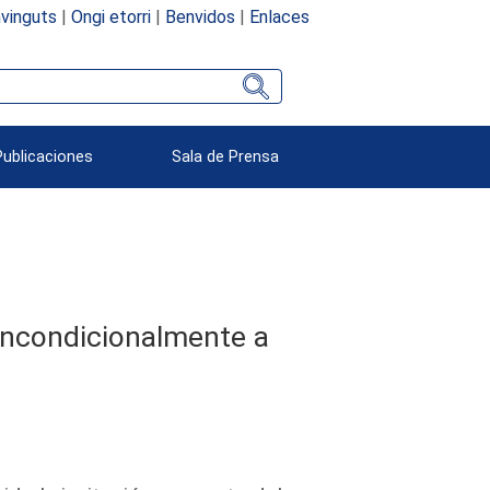
vinguts
|
Ongi etorri
|
Benvidos
|
Enlaces
Publicaciones
Sala de Prensa
 incondicionalmente a