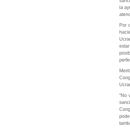
sanci
la ay
atenc
Por o
haci
Ucran
esta
posi
perf
Merit
Congr
Ucran
“No v
sanc
Cong
pode
tamb