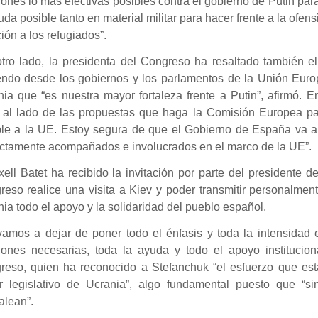
ones lo más efectivas posibles contra el gobierno de Putin para
uda posible tanto en material militar para hacer frente a la ofe
ión a los refugiados”.
tro lado, la presidenta del Congreso ha resaltado también el 
endo desde los gobiernos y los parlamentos de la Unión Euro
ia que “es nuestra mayor fortaleza frente a Putin”, afirmó. 
r al lado de las propuestas que haga la Comisión Europea pa
ble a la UE. Estoy segura de que el Gobierno de España va a 
ectamente acompañados e involucrados en el marco de la UE”.
xell Batet ha recibido la invitación por parte del presidente
eso realice una visita a Kiev y poder transmitir personalmen
ia todo el apoyo y la solidaridad del pueblo español.
amos a dejar de poner todo el énfasis y toda la intensidad e
iones necesarias, toda la ayuda y todo el apoyo institucion
reso, quien ha reconocido a Stefanchuk “el esfuerzo que est
r legislativo de Ucrania”, algo fundamental puesto que “sin
alean”.