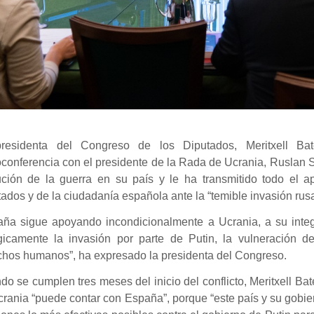
residenta del Congreso de los Diputados, Meritxell Ba
conferencia con el presidente de la Rada de Ucrania, Ruslan S
ución de la guerra en su país y le ha transmitido todo el a
ados y de la ciudadanía española ante la “temible invasión rusa
aña sigue apoyando incondicionalmente a Ucrania, a su integr
gicamente la invasión por parte de Putin, la vulneración de
chos humanos”, ha expresado la presidenta del Congreso.
o se cumplen tres meses del inicio del conflicto, Meritxell B
rania “puede contar con España”, porque “este país y su gobie