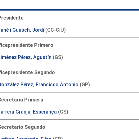
Presidente
Jané i Guasch, Jordi
(GC-CiU)
Vicepresidente Primero
Jiménez Pérez, Agustín
(GS)
Vicepresidente Segundo
González Pérez, Francisco Antonio
(GP)
Secretaria Primera
Farrera Granja, Esperança
(GS)
Secretario Segundo