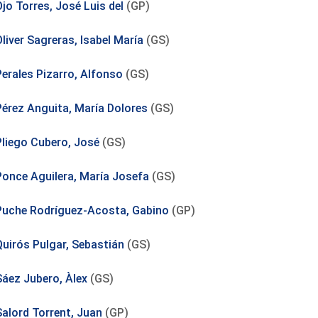
jo Torres, José Luis del
(GP)
liver Sagreras, Isabel María
(GS)
Perales Pizarro, Alfonso
(GS)
Pérez Anguita, María Dolores
(GS)
Pliego Cubero, José
(GS)
Ponce Aguilera, María Josefa
(GS)
Puche Rodríguez-Acosta, Gabino
(GP)
Quirós Pulgar, Sebastián
(GS)
Sáez Jubero, Àlex
(GS)
Salord Torrent, Juan
(GP)