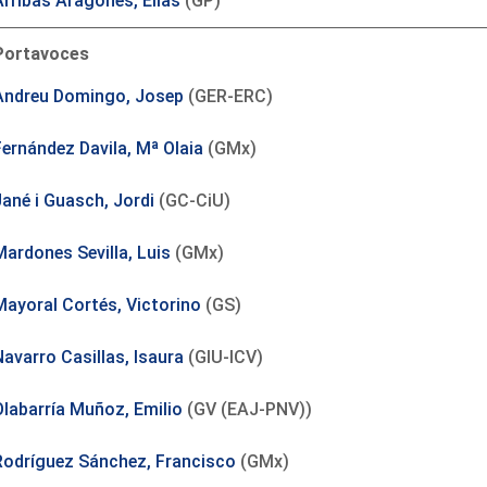
Arribas Aragonés, Elías
(GP)
Portavoces
Andreu Domingo, Josep
(GER-ERC)
Fernández Davila, Mª Olaia
(GMx)
Jané i Guasch, Jordi
(GC-CiU)
Mardones Sevilla, Luis
(GMx)
Mayoral Cortés, Victorino
(GS)
Navarro Casillas, Isaura
(GIU-ICV)
Olabarría Muñoz, Emilio
(GV (EAJ-PNV))
Rodríguez Sánchez, Francisco
(GMx)