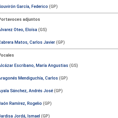
Souvirón García, Federico
(GP)
Portavoces adjuntos
Álvarez Oteo, Eloísa
(GS)
Cabrera Matos, Carlos Javier
(GP)
Vocales
Alcázar Escribano, María Angustias
(GS)
Aragonés Mendiguchía, Carlos
(GP)
Ayala Sánchez, Andrés José
(GP)
Baón Ramírez, Rogelio
(GP)
Bardisa Jordá, Ismael
(GP)