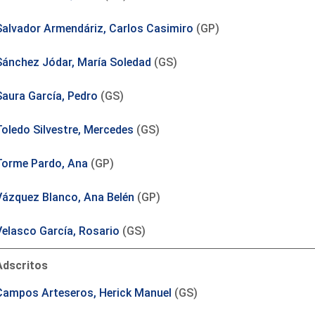
Salvador Armendáriz, Carlos Casimiro
(GP)
Sánchez Jódar, María Soledad
(GS)
Saura García, Pedro
(GS)
Toledo Silvestre, Mercedes
(GS)
Torme Pardo, Ana
(GP)
Vázquez Blanco, Ana Belén
(GP)
Velasco García, Rosario
(GS)
Adscritos
Campos Arteseros, Herick Manuel
(GS)