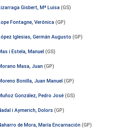
Lizarraga Gisbert, Mª Luisa
(GS)
Lope Fontagne, Verónica
(GP)
López Iglesias, Germán Augusto
(GP)
Mas i Estela, Manuel
(GS)
Morano Masa, Juan
(GP)
Moreno Bonilla, Juan Manuel
(GP)
Muñoz González, Pedro José
(GS)
Nadal i Aymerich, Dolors
(GP)
Naharro de Mora, María Encarnación
(GP)