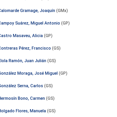
Calomarde Gramage, Joaquín
(GMx)
Campoy Suárez, Miguel Antonio
(GP)
Castro Masaveu, Alicia
(GP)
Contreras Pérez, Francisco
(GS)
Elola Ramón, Juan Julián
(GS)
González Moraga, José Miguel
(GP)
González Serna, Carlos
(GS)
Hermosín Bono, Carmen
(GS)
Holgado Flores, Manuela
(GS)