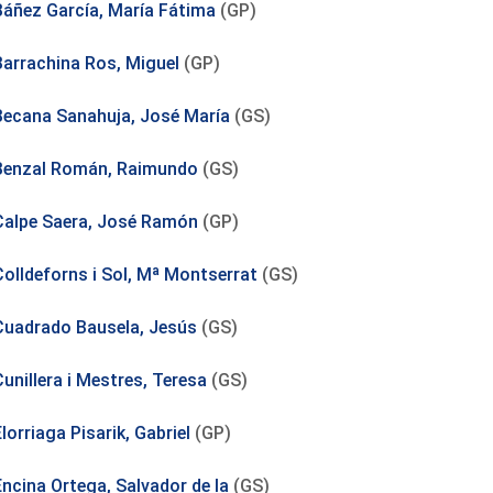
Báñez García, María Fátima
(GP)
Barrachina Ros, Miguel
(GP)
Becana Sanahuja, José María
(GS)
Benzal Román, Raimundo
(GS)
Calpe Saera, José Ramón
(GP)
Colldeforns i Sol, Mª Montserrat
(GS)
Cuadrado Bausela, Jesús
(GS)
unillera i Mestres, Teresa
(GS)
lorriaga Pisarik, Gabriel
(GP)
Encina Ortega, Salvador de la
(GS)