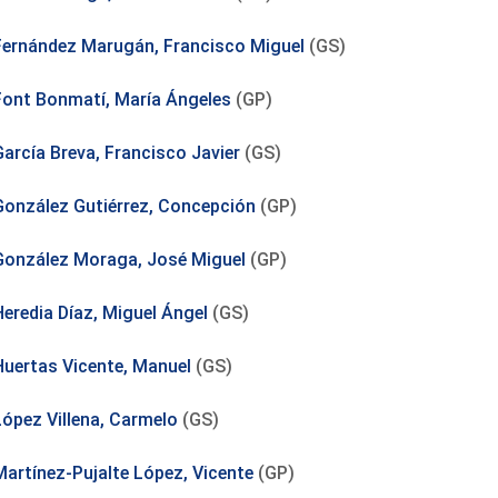
Fernández Marugán, Francisco Miguel
(GS)
Font Bonmatí, María Ángeles
(GP)
García Breva, Francisco Javier
(GS)
González Gutiérrez, Concepción
(GP)
González Moraga, José Miguel
(GP)
Heredia Díaz, Miguel Ángel
(GS)
Huertas Vicente, Manuel
(GS)
López Villena, Carmelo
(GS)
Martínez-Pujalte López, Vicente
(GP)