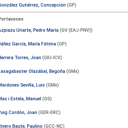
González Gutiérrez, Concepción
(GP)
Portavoces
Azpiazu Uriarte, Pedro María
(GV (EAJ-PNV))
Báñez García, María Fátima
(GP)
Herrera Torres, Joan
(GIU-ICV)
Lasagabaster Olazábal, Begoña
(GMx)
Mardones Sevilla, Luis
(GMx)
Mas i Estela, Manuel
(GS)
Puig Cordón, Joan
(GER-ERC)
Rivero Baute, Paulino
(GCC-NC)