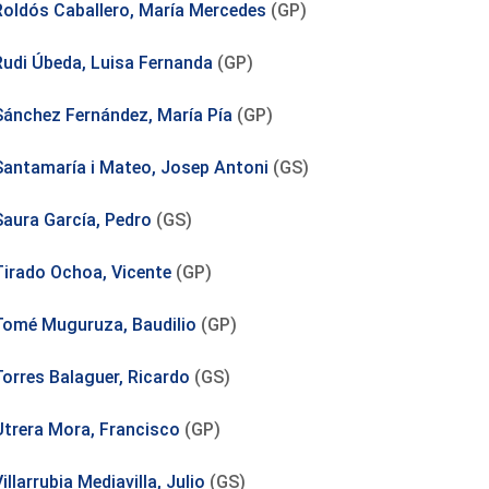
Roldós Caballero, María Mercedes
(GP)
Rudi Úbeda, Luisa Fernanda
(GP)
Sánchez Fernández, María Pía
(GP)
Santamaría i Mateo, Josep Antoni
(GS)
Saura García, Pedro
(GS)
Tirado Ochoa, Vicente
(GP)
Tomé Muguruza, Baudilio
(GP)
Torres Balaguer, Ricardo
(GS)
Utrera Mora, Francisco
(GP)
illarrubia Mediavilla, Julio
(GS)