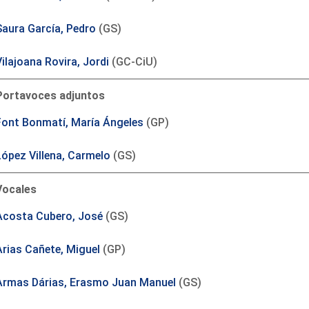
Saura García, Pedro
(GS)
ilajoana Rovira, Jordi
(GC-CiU)
Portavoces adjuntos
Font Bonmatí, María Ángeles
(GP)
López Villena, Carmelo
(GS)
Vocales
Acosta Cubero, José
(GS)
Arias Cañete, Miguel
(GP)
Armas Dárias, Erasmo Juan Manuel
(GS)