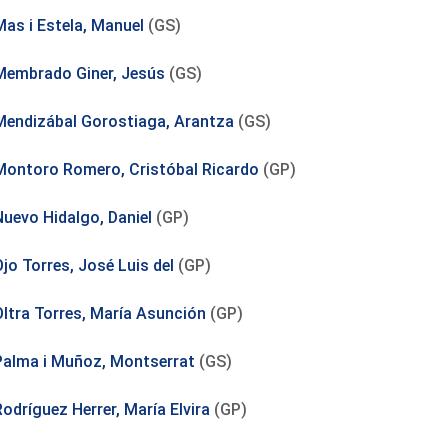
Mas i Estela, Manuel
(GS)
Membrado Giner, Jesús
(GS)
Mendizábal Gorostiaga, Arantza
(GS)
Montoro Romero, Cristóbal Ricardo
(GP)
Nuevo Hidalgo, Daniel
(GP)
jo Torres, José Luis del
(GP)
Oltra Torres, María Asunción
(GP)
Palma i Muñoz, Montserrat
(GS)
odríguez Herrer, María Elvira
(GP)