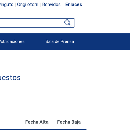
inguts
|
Ongi etorri
|
Benvidos
Enlaces
Publicaciones
Sala de Prensa
uestos
Fecha Alta
Fecha Baja