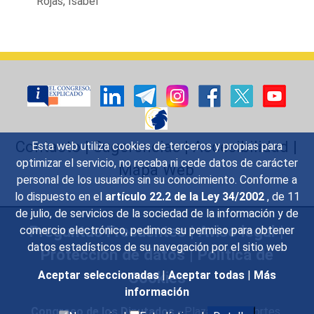
Rojas, Isabel
Contacto
|
Sugerencias
|
Accesibilidad
|
Esta web utiliza cookies de terceros y propias para
optimizar el servicio, no recaba ni cede datos de carácter
Mapa Web
personal de los usuarios sin su conocimiento. Conforme a
lo dispuesto en el
artículo 22.2 de la Ley 34/2002
, de 11
de julio, de servicios de la sociedad de la información y de
Preguntas Frecuentes
|
Aviso legal
|
comercio electrónico, pedimos su permiso para obtener
datos estadísticos de su navegación por el sitio web
Protección de datos
|
Política de
Cookies
Aceptar seleccionadas
|
Aceptar todas
|
Más
información
Congreso de los Diputados
- Plaza de las Cortes,