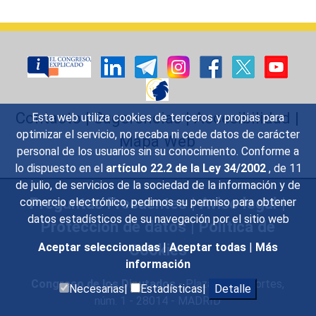
Contacto
|
Sugerencias
|
Accesibilidad
|
Esta web utiliza cookies de terceros y propias para
optimizar el servicio, no recaba ni cede datos de carácter
Mapa Web
personal de los usuarios sin su conocimiento. Conforme a
lo dispuesto en el
artículo 22.2 de la Ley 34/2002
, de 11
de julio, de servicios de la sociedad de la información y de
Preguntas Frecuentes
|
Aviso legal
|
comercio electrónico, pedimos su permiso para obtener
datos estadísticos de su navegación por el sitio web
Protección de datos
|
Política de
Cookies
Aceptar seleccionadas
|
Aceptar todas
|
Más
información
Congreso de los Diputados
- Plaza de las Cortes,
Necesarias|
Estadísticas|
Detalle
núm. 1 - 28014 - MADRID