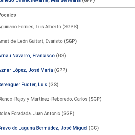
Renedo Omaechevarría, Manuel María
(GPP)
Vocales
guiriano Forniés, Luis Alberto
(SGPS)
mat de León Guitart, Evaristo
(SGP)
Arnau Navarro, Francisco
(GS)
Aznar López, José María
(GPP)
Berenguer Fuster, Luis
(GS)
Blanco-Rajoy y Martínez-Reboredo, Carlos
(SGP)
Bolea Foradada, Juan Antonio
(SGP)
Bravo de Laguna Bermúdez, José Miguel
(GC)