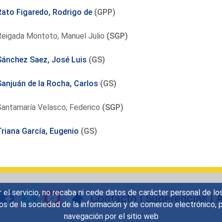
Rato Figaredo, Rodrigo de
(GPP)
Reigada Montoto, Manuel Julio
(SGP)
Sánchez Saez, José Luis
(GS)
Sanjuán de la Rocha, Carlos
(GS)
Santamaría Velasco, Federico
(SGP)
Triana García, Eugenio
(GS)
r el servicio, no recaba ni cede datos de carácter personal de lo
Contacto
|
Sugerencias
|
A
icios de la sociedad de la información y de comercio electrónic
navegación por el sitio web