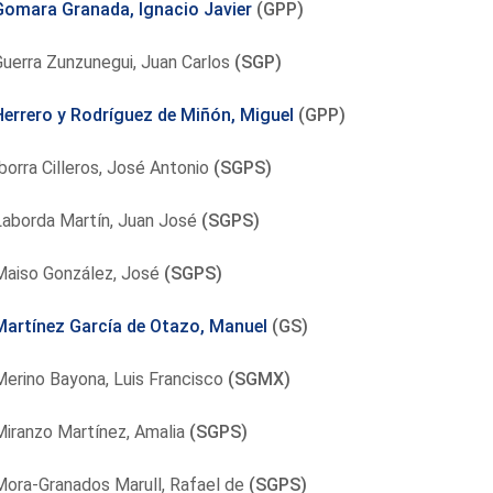
Gomara Granada, Ignacio Javier
(GPP)
uerra Zunzunegui, Juan Carlos
(SGP)
Herrero y Rodríguez de Miñón, Miguel
(GPP)
borra Cilleros, José Antonio
(SGPS)
Laborda Martín, Juan José
(SGPS)
Maiso González, José
(SGPS)
Martínez García de Otazo, Manuel
(GS)
erino Bayona, Luis Francisco
(SGMX)
iranzo Martínez, Amalia
(SGPS)
Mora-Granados Marull, Rafael de
(SGPS)