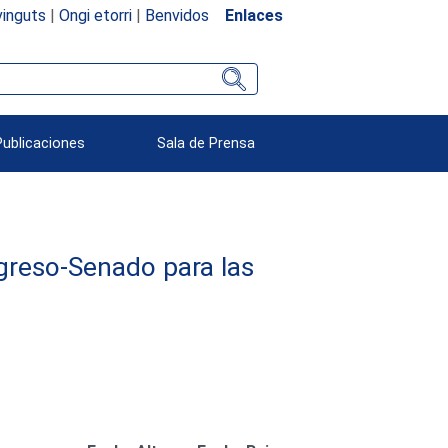
inguts
|
Ongi etorri
|
Benvidos
Enlaces
Publicaciones
Sala de Prensa
reso-Senado para las