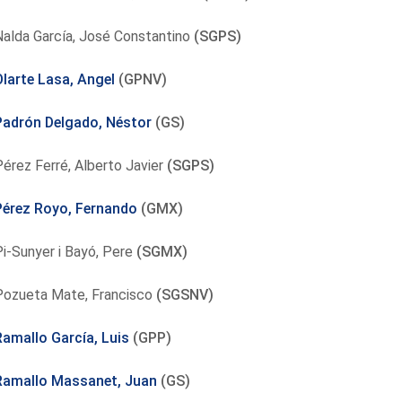
Nalda García, José Constantino
(SGPS)
Olarte Lasa, Angel
(GPNV)
Padrón Delgado, Néstor
(GS)
érez Ferré, Alberto Javier
(SGPS)
Pérez Royo, Fernando
(GMX)
i-Sunyer i Bayó, Pere
(SGMX)
Pozueta Mate, Francisco
(SGSNV)
Ramallo García, Luis
(GPP)
Ramallo Massanet, Juan
(GS)