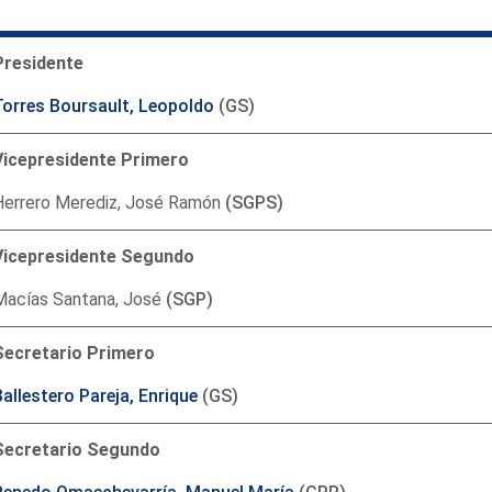
Presidente
Torres Boursault, Leopoldo
(GS)
Vicepresidente Primero
Herrero Merediz, José Ramón
(SGPS)
Vicepresidente Segundo
Macías Santana, José
(SGP)
Secretario Primero
allestero Pareja, Enrique
(GS)
Secretario Segundo