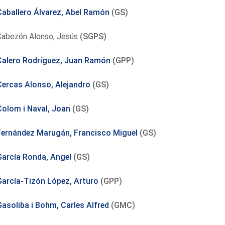
Caballero Álvarez, Abel Ramón
(GS)
Cabezón Alonso, Jesús
(SGPS)
Calero Rodríguez, Juan Ramón
(GPP)
Cercas Alonso, Alejandro
(GS)
Colom i Naval, Joan
(GS)
Fernández Marugán, Francisco Miguel
(GS)
García Ronda, Angel
(GS)
García-Tizón López, Arturo
(GPP)
Gasoliba i Bohm, Carles Alfred
(GMC)