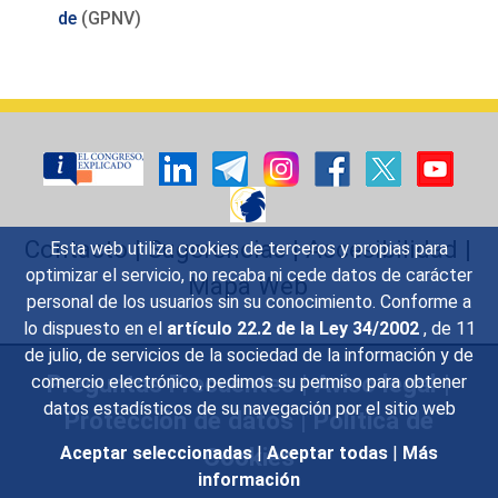
de
(GPNV)
Contacto
|
Sugerencias
|
Accesibilidad
|
Esta web utiliza cookies de terceros y propias para
optimizar el servicio, no recaba ni cede datos de carácter
Mapa Web
personal de los usuarios sin su conocimiento. Conforme a
lo dispuesto en el
artículo 22.2 de la Ley 34/2002
, de 11
de julio, de servicios de la sociedad de la información y de
Preguntas Frecuentes
|
Aviso legal
|
comercio electrónico, pedimos su permiso para obtener
datos estadísticos de su navegación por el sitio web
Protección de datos
|
Política de
Cookies
Aceptar seleccionadas
|
Aceptar todas
|
Más
información