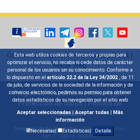
Contacto
|
Sugerencias
|
Accesibilidad
|
Esta web utiliza cookies de terceros y propias para
optimizar el servicio, no recaba ni cede datos de carácter
Mapa Web
personal de los usuarios sin su conocimiento. Conforme a
lo dispuesto en el
artículo 22.2 de la Ley 34/2002
, de 11
de julio, de servicios de la sociedad de la información y de
Preguntas Frecuentes
|
Aviso legal
|
comercio electrónico, pedimos su permiso para obtener
datos estadísticos de su navegación por el sitio web
Protección de datos
|
Política de
Cookies
Aceptar seleccionadas
|
Aceptar todas
|
Más
información
Congreso de los Diputados
- Plaza de las Cortes,
Necesarias|
Estadísticas|
Detalle
núm. 1 - 28014 - MADRID