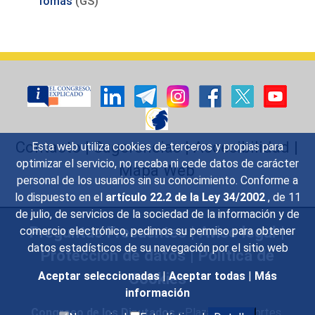
Tomás
(GS)
Contacto
|
Sugerencias
|
Accesibilidad
|
Esta web utiliza cookies de terceros y propias para
optimizar el servicio, no recaba ni cede datos de carácter
Mapa Web
personal de los usuarios sin su conocimiento. Conforme a
lo dispuesto en el
artículo 22.2 de la Ley 34/2002
, de 11
de julio, de servicios de la sociedad de la información y de
Preguntas Frecuentes
|
Aviso legal
|
comercio electrónico, pedimos su permiso para obtener
datos estadísticos de su navegación por el sitio web
Protección de datos
|
Política de
Cookies
Aceptar seleccionadas
|
Aceptar todas
|
Más
información
Congreso de los Diputados
- Plaza de las Cortes,