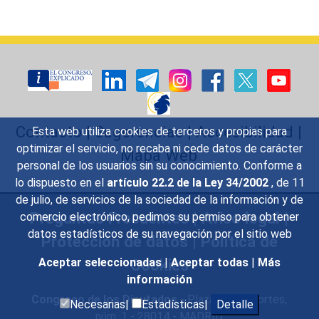
Contacto
|
Sugerencias
|
Accesibilidad
|
Esta web utiliza cookies de terceros y propias para
optimizar el servicio, no recaba ni cede datos de carácter
Mapa Web
personal de los usuarios sin su conocimiento. Conforme a
lo dispuesto en el
artículo 22.2 de la Ley 34/2002
, de 11
de julio, de servicios de la sociedad de la información y de
Preguntas Frecuentes
|
Aviso legal
|
comercio electrónico, pedimos su permiso para obtener
datos estadísticos de su navegación por el sitio web
Protección de datos
|
Política de
Cookies
Aceptar seleccionadas
|
Aceptar todas
|
Más
información
Congreso de los Diputados
- Plaza de las Cortes,
Necesarias|
Estadísticas|
Detalle
núm. 1 - 28014 - MADRID