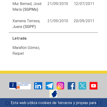
Mur Bernad, José
21/09/2010
12/07/2011
María
(SGPMx)
Xamena Terrasa,
21/09/2010
20/09/2011
Juana
(SGPP)
Letrada
Marañón Gómez,
Raquel
Contacto
|
Sugerencias
|
Accesibilidad
|
Esta web utiliza cookies de terceros y propias para