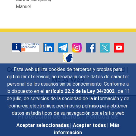
Manuel
Contacto
|
Sugerencias
|
Accesibilidad
|
Esta web utiliza cookies de terceros y propias para
optimizar el servicio, no recaba ni cede datos de carácter
Mapa Web
personal de los usuarios sin su conocimiento. Conforme a
lo dispuesto en el
artículo 22.2 de la Ley 34/2002
, de 11
de julio, de servicios de la sociedad de la información y de
Preguntas Frecuentes
|
Aviso legal
|
comercio electrónico, pedimos su permiso para obtener
datos estadísticos de su navegación por el sitio web
Protección de datos
|
Política de
Cookies
Aceptar seleccionadas
|
Aceptar todas
|
Más
información